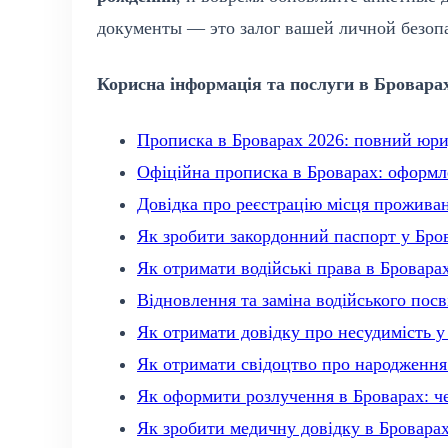
документы — это залог вашей личной безопа
Корисна інформація та послуги в Бровара
Прописка в Броварах 2026: повний юри
Офіційна прописка в Броварах: оформл
Довідка про реєстрацію місця проживан
Як зробити закордонний паспорт у Брова
Як отримати водійські права в Бровара
Відновлення та заміна водійського посв
Як отримати довідку про несудимість 
Як отримати свідоцтво про народження
Як оформити розлучення в Броварах: ч
Як зробити медичну довідку в Броварах: