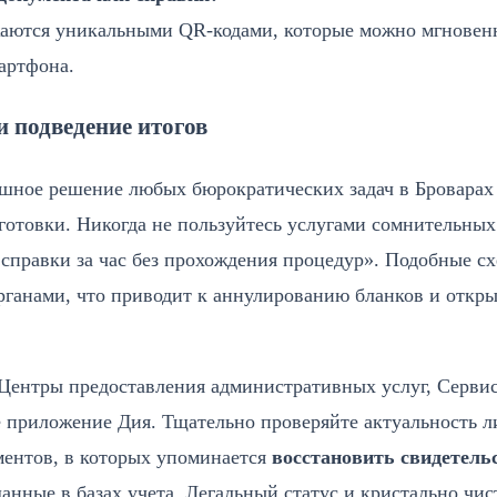
жаются уникальными QR-кодами, которые можно мгновен
артфона.
 подведение итогов
ешное решение любых бюрократических задач в Броварах
готовки. Никогда не пользуйтесь услугами сомнительных
справки за час без прохождения процедур». Подобные с
ганами, что приводит к аннулированию бланков и откр
 Центры предоставления административных услуг, Серви
 приложение Дия. Тщательно проверяйте актуальность 
ументов, в которых упоминается
восстановить свидетель
данные в базах учета. Легальный статус и кристально чи