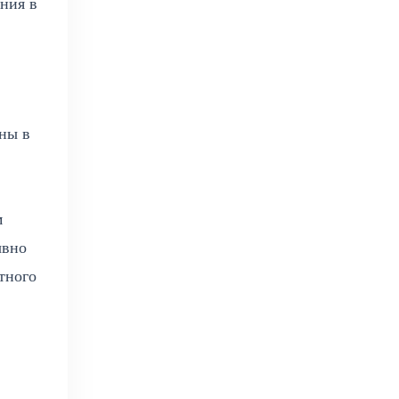
ния в
ны в
м
ывно
тного