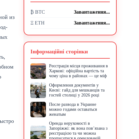
₿ BTC
Завантаження...
дной из
Ξ ETH
Завантаження...
од-
ных
Інформаційні сторінки
ь,
робном
Реєстрація місця проживання в
Харкові: офіційна вартість та
о
чому ціна в районах — це міф
Оформлення документів у
Києві: гайд для мешканців та
гостей столиці у 2026 році
После развода в Украине
можно годами оставаться
женатым
быстро
Оренда нерухомості в
Запоріжжі: як вона пов’язана з
реєстрацією та чи можна
прописатися в орендованій