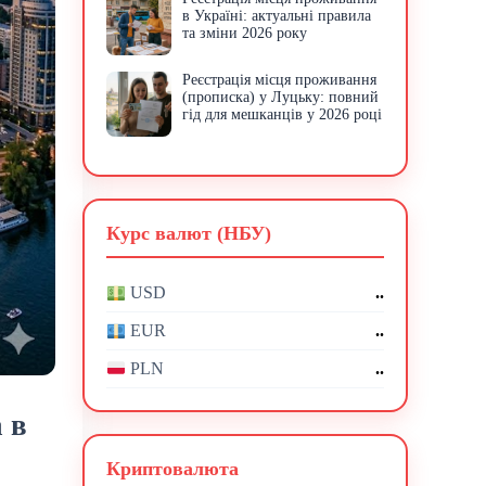
в Україні: актуальні правила
та зміни 2026 року
Реєстрація місця проживання
(прописка) у Луцьку: повний
гід для мешканців у 2026 році
Курс валют (НБУ)
..
USD
..
EUR
..
PLN
 в
Криптовалюта