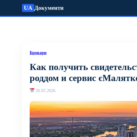
UA
Документи
Бровари
Как получить свидетельс
роддом и сервис єМалятк
26.05.2026