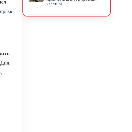
дел
квартирі
 прямо
вить
 Дия.
,