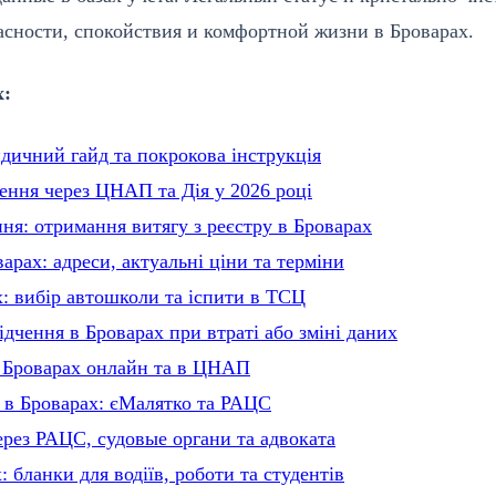
сности, спокойствия и комфортной жизни в Броварах.
х:
дичний гайд та покрокова інструкція
ення через ЦНАП та Дія у 2026 році
ня: отримання витягу з реєстру в Броварах
рах: адреси, актуальні ціни та терміни
х: вибір автошколи та іспити в ТСЦ
ідчення в Броварах при втраті або зміні даних
у Броварах онлайн та в ЦНАП
 в Броварах: єМалятко та РАЦС
ерез РАЦС, судовые органи та адвоката
 бланки для водіїв, роботи та студентів