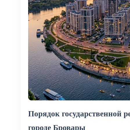
Порядок государственной р
городе Бровары