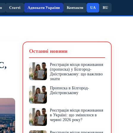
то
Статті
Адвокати України
Контакти
UA
RU
Останні новини
С,
Реєстрація місця проживання
(прописка) у Білгород-
Дністровському: що важливо
знати
Прописка в Білгород-
Дністровському
Реєстрація місця проживання
в Україні: що змінилося в
червні 2026 року?
Реєстрація місця проживання