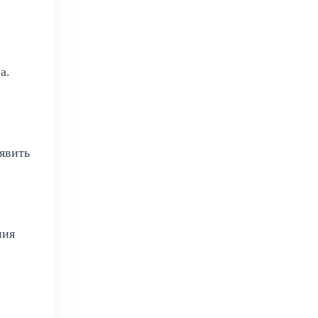
а.
явить
ния