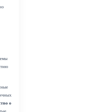
но
хемы
ытию
сные
личных
ство о
стые