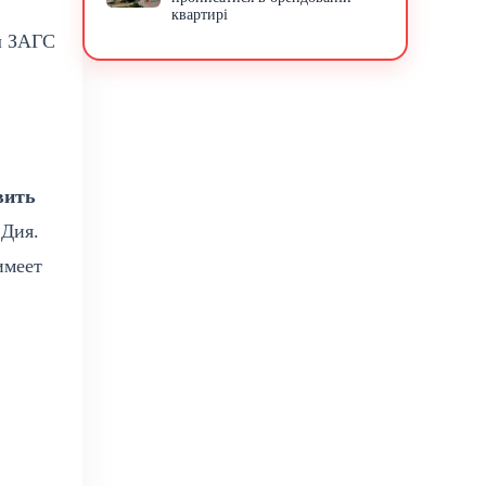
квартирі
л ЗАГС
вить
 Дия.
имеет