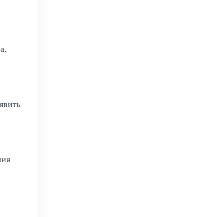
а.
явить
ния