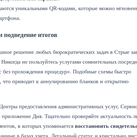
жаются уникальными QR-кодами, которые можно мгновен
артфона.
 подведение итогов
пешное решение любых бюрократических задач в Стрые за
 Никогда не пользуйтесь услугами сомнительных посред
с без прохождения процедур». Подобные схемы быстро
 что приводит к аннулированию бланков и открытию
 Центры предоставления административных услуг, Серви
 приложение Дия. Тщательно проверяйте актуальность 
ументов, в которых упоминается
восстановить свидетель
данные в базах учета. Легальный статус и кристально чи