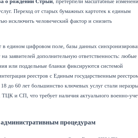
ва о рождении Стрый
, претерпели масштабные изменени
луг. Переход от старых бумажных картотек к единым
тью исключить человеческий фактор и снизить
т в едином цифровом поле, базы данных синхронизирова
 на заявителей дополнительную ответственность: любые
ния или поддельные бланки фиксируются системой
интеграция реестров с Единым государственным реестро
 18 до 60 лет большинство ключевых услуг стали неразр
 ТЦК и СП, что требует наличия актуального военно-уче
о административным процедурам