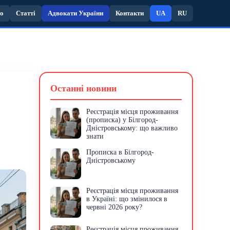
то
Статті
Адвокати України
Контакти
UA
RU
Останні новини
Реєстрація місця проживання
(прописка) у Білгород-
Дністровському: що важливо
знати
Прописка в Білгород-
Дністровському
Реєстрація місця проживання
в Україні: що змінилося в
червні 2026 року?
Реєстрація місця проживання