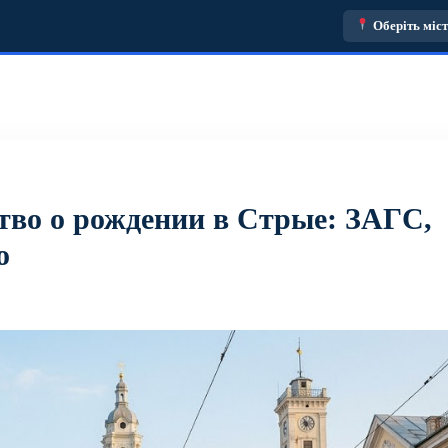
Оберіть міс
тво о рождении в Стрые: ЗАГС,
о