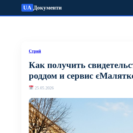
UA
Документи
Стрий
Как получить свидетельс
роддом и сервис єМалятк
25.05.2026