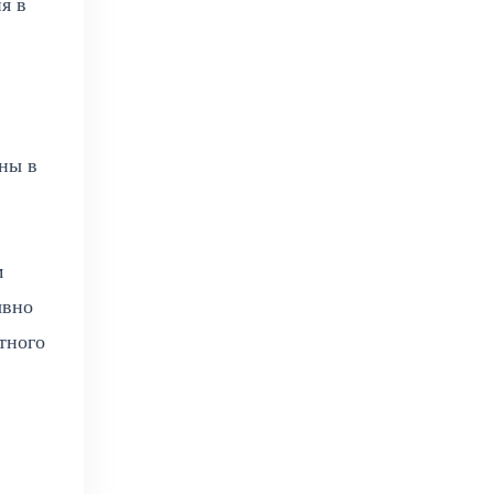
я в
ны в
м
ывно
тного