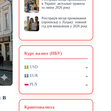
в Україні: актуальні правила
та зміни 2026 року
Реєстрація місця проживання
(прописка) у Луцьку: повний
гід для мешканців у 2026 році
Курс валют (НБУ)
..
USD
..
EUR
..
PLN
 в
Криптовалюта