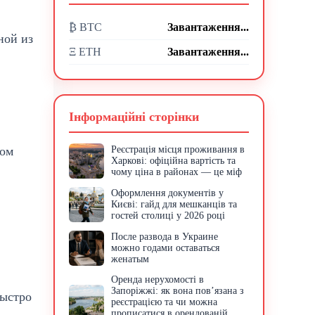
₿ BTC
Завантаження...
дной из
Ξ ETH
Завантаження...
Інформаційні сторінки
ном
Реєстрація місця проживання в
Харкові: офіційна вартість та
чому ціна в районах — це міф
Оформлення документів у
Києві: гайд для мешканців та
гостей столиці у 2026 році
После развода в Украине
можно годами оставаться
женатым
Оренда нерухомості в
Запоріжжі: як вона пов’язана з
быстро
реєстрацією та чи можна
прописатися в орендованій