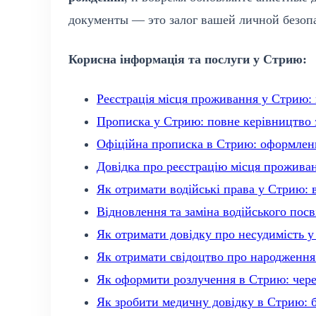
документы — это залог вашей личной безоп
Корисна інформація та послуги у Стрию:
Реєстрація місця проживання у Стрию:
Прописка у Стрию: повне керівництво з
Офіційна прописка в Стрию: оформленн
Довідка про реєстрацію місця прожива
Як отримати водійські права у Стрию: 
Відновлення та заміна водійського посв
Як отримати довідку про несудимість 
Як отримати свідоцтво про народження
Як оформити розлучення в Стрию: через
Як зробити медичну довідку в Стрию: бл