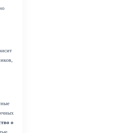
но
висит
ников,
сные
личных
ство о
стые