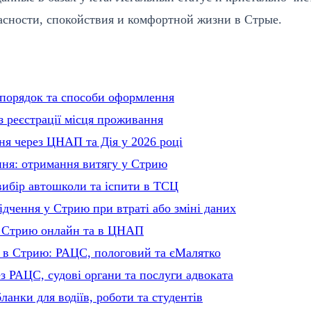
асности, спокойствия и комфортной жизни в Стрые.
 порядок та способи оформлення
 реєстрації місця проживання
я через ЦНАП та Дія у 2026 році
ння: отримання витягу у Стрию
вибір автошколи та іспити в ТСЦ
ідчення у Стрию при втраті або зміні даних
у Стрию онлайн та в ЦНАП
 в Стрию: РАЦС, пологовий та єМалятко
 РАЦС, судові органи та послуги адвоката
анки для водіїв, роботи та студентів