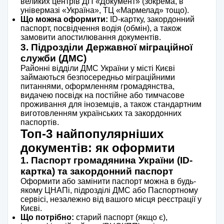
великих центрів ДП «Документ» (зокрема, в
універмазі «Україна», ТЦ «Мармелад» тощо).
Що можна оформити:
ID-картку, закордонний
паспорт, посвідчення водія (обмін), а також
замовити апостилювання документів.
3. Підрозділи Державної міграційної
служби (ДМС)
Районні відділи ДМС України у місті Києві
займаються безпосередньо міграційними
питаннями, оформленням громадянства,
видачею посвідк на постійне або тимчасове
проживання для іноземців, а також стандартним
виготовленням українських та закордонних
паспортів.
Топ-3 найпопулярніших
документів: як оформити
1. Паспорт громадянина України (ID-
картка) та закордонний паспорт
Оформити або замінити паспорт можна в будь-
якому ЦНАПі, підрозділі ДМС або Паспортному
сервісі, незалежно від вашого місця реєстрації у
Києві.
Що потрібно:
старий паспорт (якщо є),