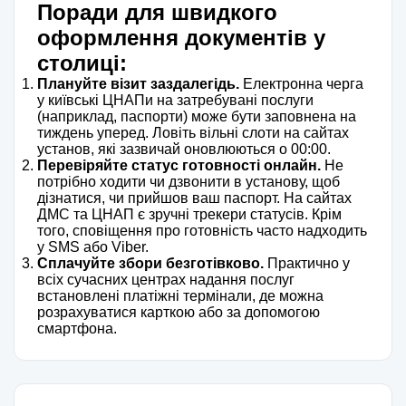
Поради для швидкого
оформлення документів у
столиці:
Плануйте візит заздалегідь.
Електронна черга
у київські ЦНАПи на затребувані послуги
(наприклад, паспорти) може бути заповнена на
тиждень уперед. Ловіть вільні слоти на сайтах
установ, які зазвичай оновлюються о 00:00.
Перевіряйте статус готовності онлайн.
Не
потрібно ходити чи дзвонити в установу, щоб
дізнатися, чи прийшов ваш паспорт. На сайтах
ДМС та ЦНАП є зручні трекери статусів. Крім
того, сповіщення про готовність часто надходить
у SMS або Viber.
Сплачуйте збори безготівково.
Практично у
всіх сучасних центрах надання послуг
встановлені платіжні термінали, де можна
розрахуватися карткою або за допомогою
смартфона.