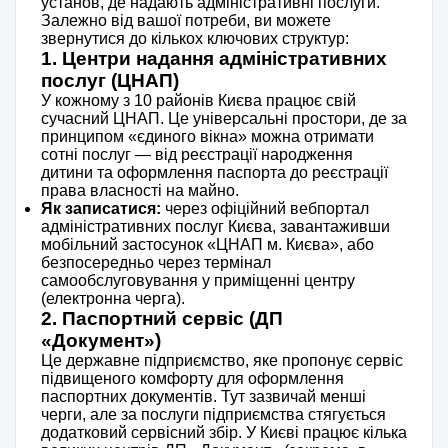
установ, де надають адміністративні послуги.
Залежно від вашої потреби, ви можете
звернутися до кількох ключових структур:
1. Центри надання адміністративних
послуг (ЦНАП)
У кожному з 10 районів Києва працює свій
сучасний ЦНАП. Це універсальні простори, де за
принципом «єдиного вікна» можна отримати
сотні послуг — від реєстрації народження
дитини та оформлення паспорта до реєстрації
права власності на майно.
Як записатися:
через офіційний вебпортал
адміністративних послуг Києва, завантаживши
мобільний застосунок «ЦНАП м. Києва», або
безпосередньо через термінал
самообслуговування у приміщенні центру
(електронна черга).
2. Паспортний сервіс (ДП
«Документ»)
Це державне підприємство, яке пропонує сервіс
підвищеного комфорту для оформлення
паспортних документів. Тут зазвичай менші
черги, але за послуги підприємства стягується
додатковий сервісний збір. У Києві працює кілька