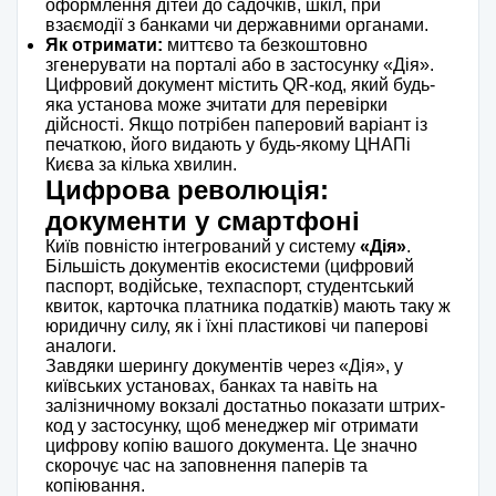
оформлення дітей до садочків, шкіл, при
взаємодії з банками чи державними органами.
Як отримати:
миттєво та безкоштовно
згенерувати на порталі або в застосунку «Дія».
Цифровий документ містить QR-код, який будь-
яка установа може зчитати для перевірки
дійсності. Якщо потрібен паперовий варіант із
печаткою, його видають у будь-якому ЦНАПі
Києва за кілька хвилин.
Цифрова революція:
документи у смартфоні
Київ повністю інтегрований у систему
«Дія»
.
Більшість документів екосистеми (цифровий
паспорт, водійське, техпаспорт, студентський
квиток, карточка платника податків) мають таку ж
юридичну силу, як і їхні пластикові чи паперові
аналоги.
Завдяки шерингу документів через «Дія», у
київських установах, банках та навіть на
залізничному вокзалі достатньо показати штрих-
код у застосунку, щоб менеджер міг отримати
цифрову копію вашого документа. Це значно
скорочує час на заповнення паперів та
копіювання.