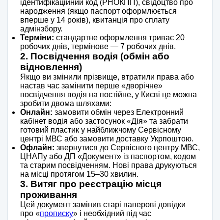
ідентифікаційний код (РНОКПП), свідоцтво про
народження (якщо паспорт оформлюється
вперше у 14 років), квитанція про сплату
адмінзбору.
Терміни:
стандартне оформлення триває 20
робочих днів, термінове — 7 робочих днів.
2. Посвідчення водія (обмін або
відновлення)
Якщо ви змінили прізвище, втратили права або
настав час замінити перше «дворічне»
посвідчення водія на постійне, у Києві це можна
зробити двома шляхами:
Онлайн:
замовити обмін через Електронний
кабінет водія або застосунок «Дія» та забрати
готовий пластик у найближчому Сервісному
центрі МВС або замовити доставку Укрпоштою.
Офлайн:
звернутися до Сервісного центру МВС,
ЦНАПу або ДП «Документ» із паспортом, кодом
та старим посвідченням. Нові права друкуються
на місці протягом 15–30 хвилин.
3. Витяг про реєстрацію місця
проживання
Цей документ замінив старі паперові довідки
про «
прописку
» і необхідний під час