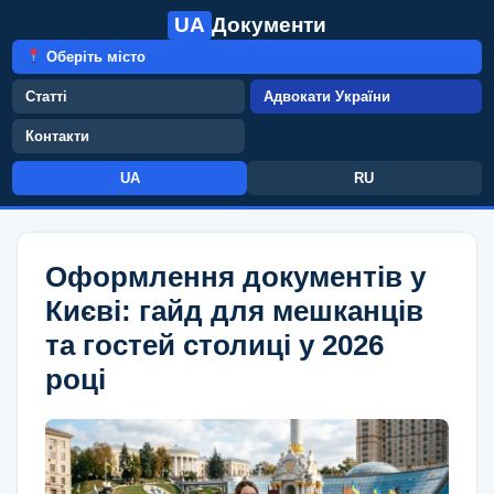
UA
Документи
Оберіть місто
Статті
Адвокати України
Контакти
UA
RU
Оформлення документів у
Києві: гайд для мешканців
та гостей столиці у 2026
році