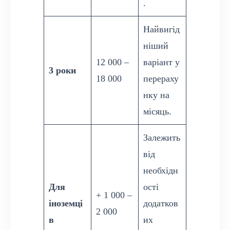
.
Найвигід
ніший
12 000 –
варіант у
3 роки
18 000
перераху
нку на
місяць.
Залежить
від
необхідн
Для
ості
+ 1 000 –
іноземці
додатков
2 000
в
их