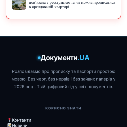
пов’язана з реєстрацією та чи можна прописатися
в орендованій квартирі
Документи
.UA
Розповідаємо про прописку та паспорти простою
мовою. Без черг, без нервів і без зайвих паперів у
2026 році. Твій цифровий гід у світі документів.
КОРИСНО ЗНАТИ
Контакти
Новини