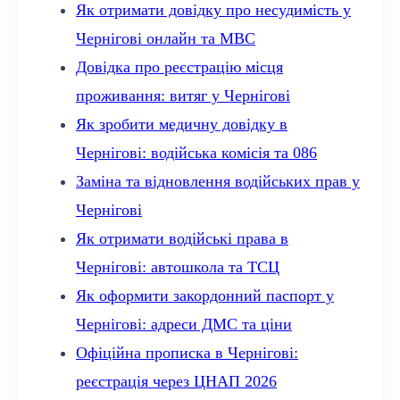
Як отримати довідку про несудимість у
Чернігові онлайн та МВС
Довідка про реєстрацію місця
проживання: витяг у Чернігові
Як зробити медичну довідку в
Чернігові: водійська комісія та 086
Заміна та відновлення водійських прав у
Чернігові
Як отримати водійські права в
Чернігові: автошкола та ТСЦ
Як оформити закордонний паспорт у
Чернігові: адреси ДМС та ціни
Офіційна прописка в Чернігові:
реєстрація через ЦНАП 2026