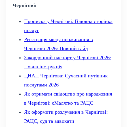
Чернігові:
Прописка у Чернігові: Головна сторінка
послуг
Реєстрація місця проживання в
Чернігові 2026: Повний гайд
Закордонний паспорт у Чернігові 2026:
Повна інструкція
ЦНАП Чернігова: Сучасний путівник
послугами 2026
Як отримати свідоцтво про народження
в Чернігові: єМалятко та РАЦС
Як оформити розлучення в Чернігові:
РАЦС, суд та адвокати