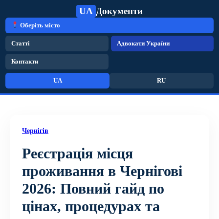
UA
Документи
Оберіть місто
Статті
Адвокати України
Контакти
UA
RU
Чернігів
Реєстрація місця
проживання в Чернігові
2026: Повний гайд по
цінах, процедурах та