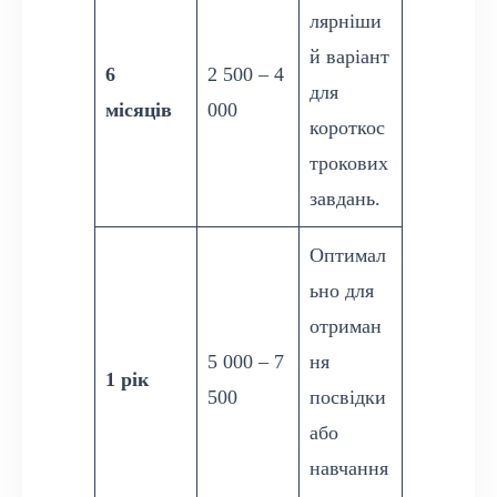
лярніши
й варіант
6
2 500 – 4
для
місяців
000
короткос
трокових
завдань.
Оптимал
ьно для
отриман
5 000 – 7
ня
1 рік
500
посвідки
або
навчання