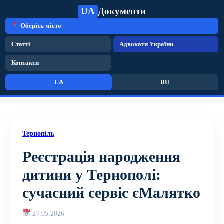
UA
Документи
Оберіть місто
Статті
Адвокати України
Контакти
UA
RU
Тернопіль
Реєстрація народження
дитини у Тернополі:
сучасний сервіс єМалятко
27.05.2026