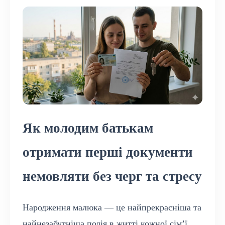
Як молодим батькам
отримати перші документи
немовляти без черг та стресу
Народження малюка — це найпрекрасніша та
найнезабутніша подія в житті кожної сім’ї,