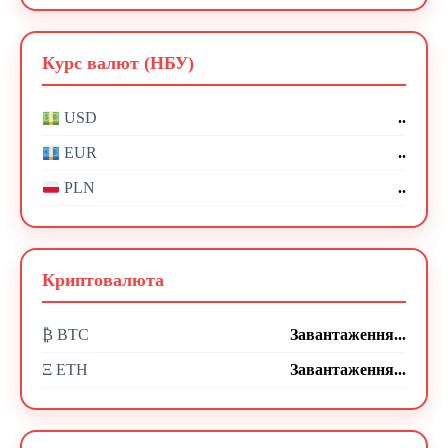
Курс валют (НБУ)
..
USD
..
EUR
..
PLN
Криптовалюта
₿ BTC
Завантаження...
Ξ ETH
Завантаження...