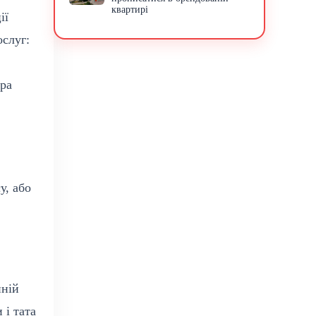
квартирі
ії
ослуг:
ра
у, або
нній
 і тата