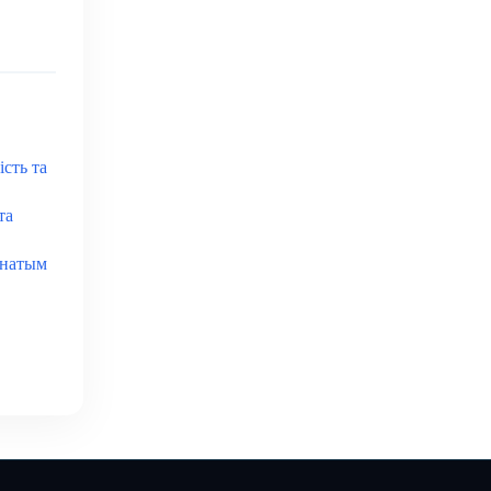
ість та
та
енатым