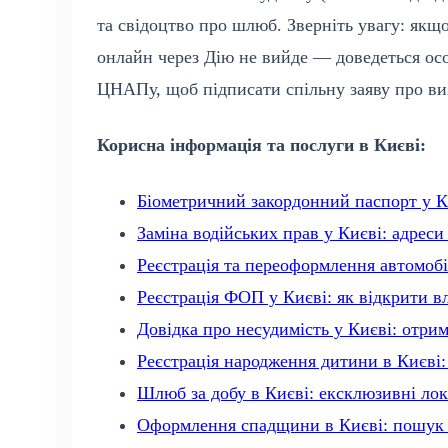
та свідоцтво про шлюб. Зверніть увагу: якщ
онлайн через Дію не вийде — доведеться ос
ЦНАПу, щоб підписати спільну заяву про ви
Корисна інформація та послуги в Києві:
Біометричний закордонний паспорт у Ки
Заміна водійських прав у Києві: адреси
Реєстрація та переоформлення автомобіл
Реєстрація ФОП у Києві: як відкрити вл
Довідка про несудимість у Києві: отри
Реєстрація народження дитини в Києві:
Шлюб за добу в Києві: ексклюзивні лока
Оформлення спадщини в Києві: пошук н