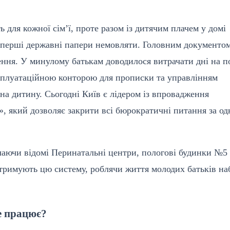
 для кожної сім’ї, проте разом із дитячим плачем у домі
и перші державні папери немовляти. Головним документо
ння. У минулому батькам доводилося витрачати дні на п
плуатаційною конторою для прописки та управлінням
на дитину. Сьогодні Київ є лідером із впровадження
, який дозволяє закрити всі бюрократичні питання за од
чаючи відомі Перинатальні центри, пологові будинки №5
тримують цю систему, роблячи життя молодих батьків на
е працює?