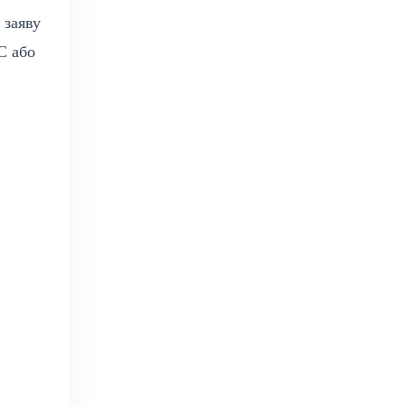
 заяву
С або