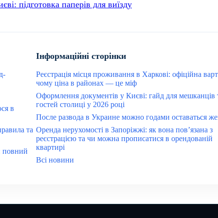
єві: підготовка паперів для виїзду
Інформаційні сторінки
д-
Реєстрація місця проживання в Харкові: офіційна варт
чому ціна в районах — це міф
Оформлення документів у Києві: гайд для мешканців 
гостей столиці у 2026 році
ося в
После развода в Украине можно годами оставаться ж
правила та
Оренда нерухомості в Запоріжжі: як вона пов’язана з
реєстрацією та чи можна прописатися в орендованій
квартирі
: повний
Всі новини