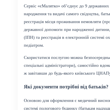
Сервіс «єМалятко» об’єднує до 9 державних п
народження та видачі самого свідоцтва, бат
реєстрація місця проживання немовляти (про
державної допомоги при народженні дитини,
(ІПН) та реєстрація в електронній системі о
педіатром.
Скористатися послугою можна безпосереднь
спеціальні адміністратори), самостійно вдом
ж завітавши до будь-якого київського ЦНАПу
Які документи потрібні від батьків?
Основою для оформлення є медичний висново
системі пологового будинку (батькам надход