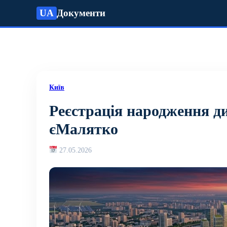
UA
Документи
Київ
Реєстрація народження ди
єМалятко
27.05.2026