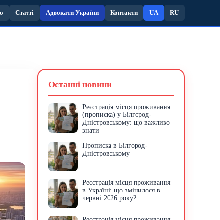
то
Статті
Адвокати України
Контакти
UA
RU
Останні новини
Реєстрація місця проживання
(прописка) у Білгород-
Дністровському: що важливо
знати
Прописка в Білгород-
Дністровському
Реєстрація місця проживання
в Україні: що змінилося в
червні 2026 року?
Реєстрація місця проживання