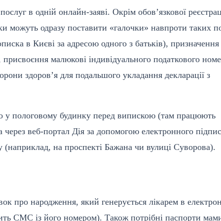
ослуг в одній онлайн-заяві. Окрім обов’язкової реєстрац
ьки можуть одразу поставити «галочки» навпроти таких п
писка в Києві за адресою одного з батьків), призначення
 присвоєння малюкові індивідуального податкового номе
хорони здоров’я для подальшого укладання декларації з
о у пологовому будинку перед випискою (там працюють
а через веб-портал Дія за допомогою електронного підпис
 (наприклад, на проспекті Бажана чи вулиці Суворова).
к про народження, який генерується лікарем в електро
ить СМС із його номером). Також потрібні паспорти мами