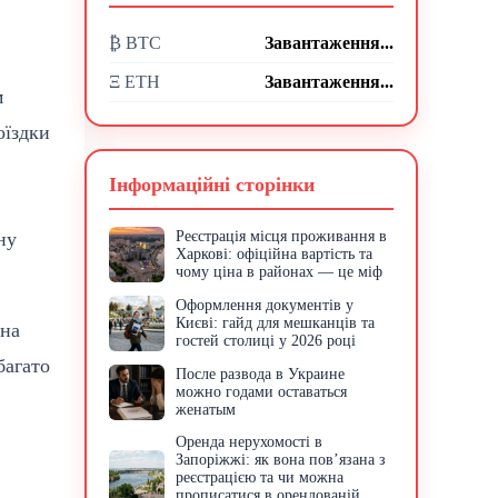
₿ BTC
Завантаження...
Ξ ETH
Завантаження...
м
оїздки
Інформаційні сторінки
ну
Реєстрація місця проживання в
Харкові: офіційна вартість та
чому ціна в районах — це міф
Оформлення документів у
Києві: гайд для мешканців та
 на
гостей столиці у 2026 році
багато
После развода в Украине
можно годами оставаться
женатым
Оренда нерухомості в
Запоріжжі: як вона пов’язана з
реєстрацією та чи можна
прописатися в орендованій