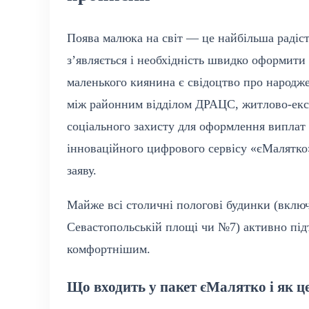
Поява малюка на світ — це найбільша радість
з’являється і необхідність швидко оформит
маленького киянина є свідоцтво про народже
між районним відділом ДРАЦС, житлово-екс
соціального захисту для оформлення виплат 
інноваційного цифрового сервісу «єМалятко»
заяву.
Майже всі столичні пологові будинки (вклю
Севастопольській площі чи №7) активно під
комфортнішим.
Що входить у пакет єМалятко і як ц