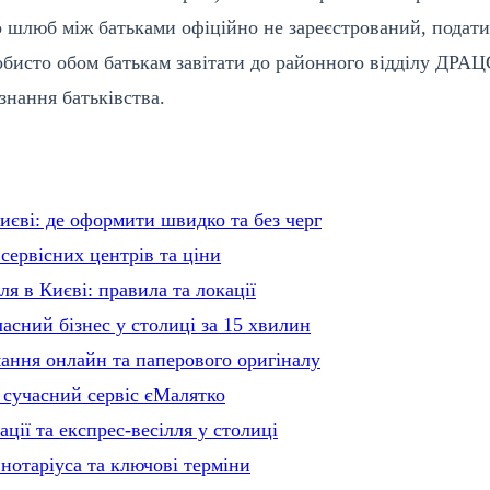
о шлюб між батьками офіційно не зареєстрований, подати
обисто обом батькам завітати до районного відділу ДРАЦ
знання батьківства.
єві: де оформити швидко та без черг
 сервісних центрів та ціни
я в Києві: правила та локації
асний бізнес у столиці за 15 хвилин
мання онлайн та паперового оригіналу
 сучасний сервіс єМалятко
ції та експрес-весілля у столиці
отаріуса та ключові терміни