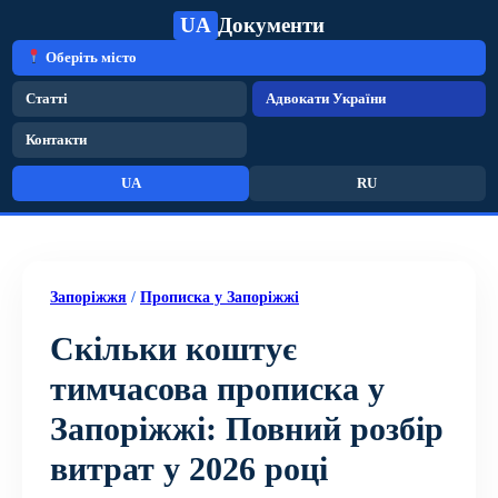
UA
Документи
Оберіть місто
Статті
Адвокати України
Контакти
UA
RU
Запоріжжя
/
Прописка у Запоріжжі
Скільки коштує
тимчасова прописка у
Запоріжжі: Повний розбір
витрат у 2026 році