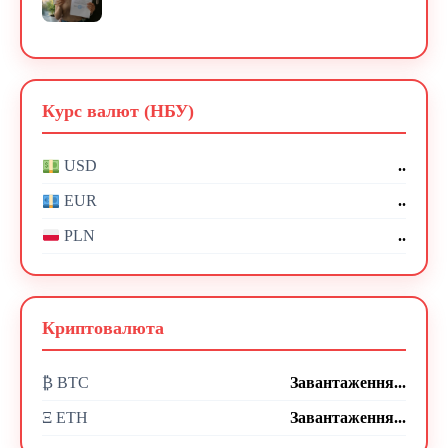
Курс валют (НБУ)
..
USD
..
EUR
..
PLN
Криптовалюта
₿ BTC
Завантаження...
Ξ ETH
Завантаження...