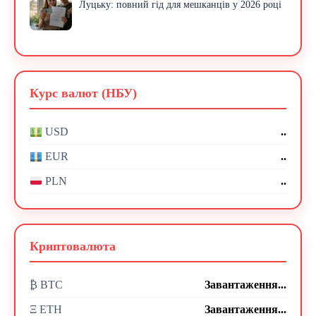
Луцьку: повний гід для мешканців у 2026 році
Курс валют (НБУ)
..
USD
..
EUR
..
PLN
Криптовалюта
₿ BTC
Завантаження...
Ξ ETH
Завантаження...