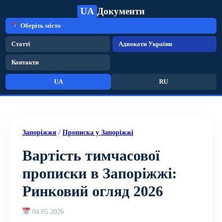
UA
Документи
Оберіть місто
Статті
Адвокати України
Контакти
UA
RU
Запоріжжя
/
Прописка у Запоріжжі
Вартість тимчасової
прописки в Запоріжжі:
Ринковий огляд 2026
04.05.2026