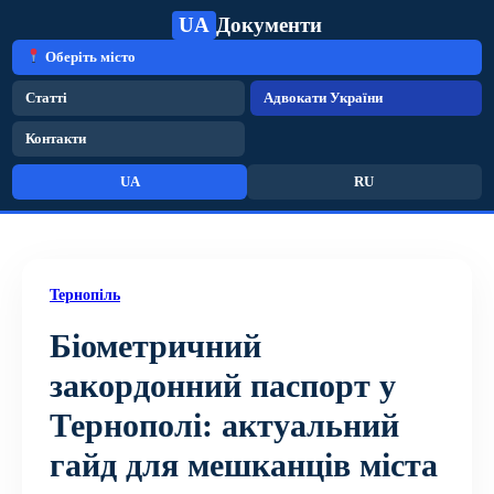
UA
Документи
Оберіть місто
Статті
Адвокати України
Контакти
UA
RU
Тернопіль
Біометричний
закордонний паспорт у
Тернополі: актуальний
гайд для мешканців міста