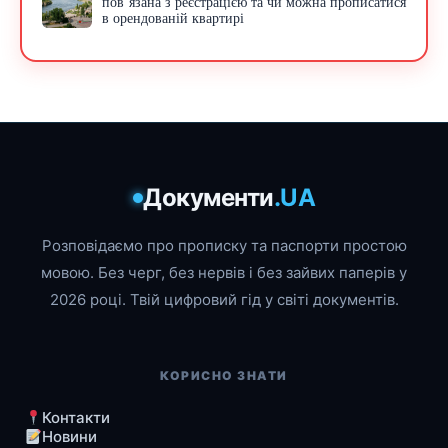
пов’язана з реєстрацією та чи можна прописатися
в орендованій квартирі
Документи
.UA
Розповідаємо про прописку та паспорти простою
мовою. Без черг, без нервів і без зайвих паперів у
2026 році. Твій цифровий гід у світі документів.
КОРИСНО ЗНАТИ
Контакти
Новини