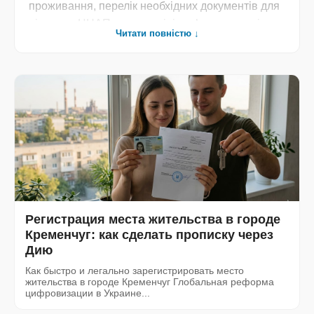
проживання, перелік необхідних документів для
візиту до ЦНАП та зрозумілі роз’яснення змін у
Читати повністю ↓
міграційному законодавстві. Ми спрощуємо
бюрократичні процеси, пропонуючи готові
алгоритми дій для вирішення житлових питань
без зайвих зусиль. Достовірна інформація, що
дозволяє швидко та грамотно взаємодіяти з
міськими службами».
Регистрация места жительства в городе
Кременчуг: как сделать прописку через
Дию
Как быстро и легально зарегистрировать место
жительства в городе Кременчуг Глобальная реформа
цифровизации в Украине...