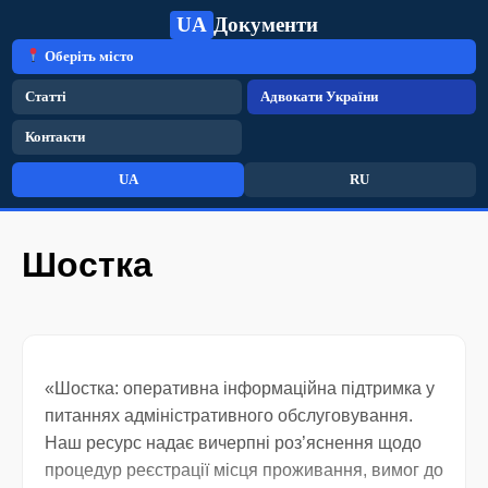
UA
Документи
Оберіть місто
Статті
Адвокати України
Контакти
UA
RU
Шостка
«Шостка: оперативна інформаційна підтримка у
питаннях адміністративного обслуговування.
Наш ресурс надає вичерпні роз’яснення щодо
процедур реєстрації місця проживання, вимог до