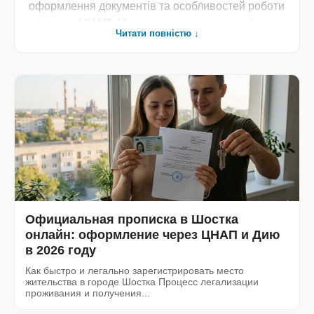
оформлення документів та особливостей роботи
місцевих ЦНАП. Ми перетворюємо складні
Читати повністю ↓
юридичні норми на зрозумілі покрокові
інструкції, що допомагають мешканцям успішно
долати бюрократичні бар’єри та економити час
на візитах до держустанов. Отримуйте актуальні
дані та професійні поради для впевненого
вирішення житлових і правових справ у вашому
місті».
Официальная прописка в Шостка
онлайн: оформление через ЦНАП и Дию
в 2026 году
Как быстро и легально зарегистрировать место
жительства в городе Шостка Процесс легализации
проживания и получения...