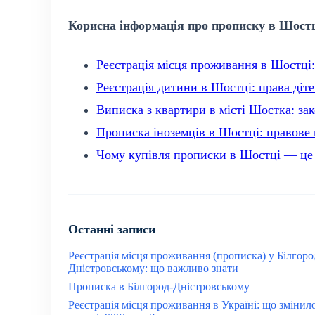
Корисна інформація про прописку в Шостц
Реєстрація місця проживання в Шостці:
Реєстрація дитини в Шостці: права діте
Виписка з квартири в місті Шостка: за
Прописка іноземців в Шостці: правове 
Чому купівля прописки в Шостці — це г
Останні записи
Реєстрація місця проживання (прописка) у Білгоро
Дністровському: що важливо знати
Прописка в Білгород-Дністровському
Реєстрація місця проживання в Україні: що змінил