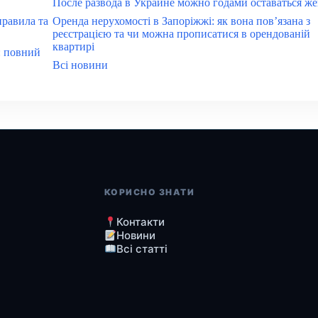
После развода в Украине можно годами оставаться ж
правила та
Оренда нерухомості в Запоріжжі: як вона пов’язана з
реєстрацією та чи можна прописатися в орендованій
квартирі
: повний
Всі новини
КОРИСНО ЗНАТИ
Контакти
Новини
Всі статті