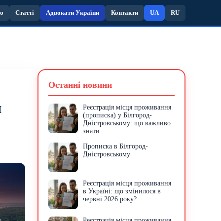
то
Статті
Адвокати України
Контакти
UA
RU
Останні новини
и
Реєстрація місця проживання
(прописка) у Білгород-
Дністровському: що важливо
знати
Прописка в Білгород-
Дністровському
Реєстрація місця проживання
в Україні: що змінилося в
червні 2026 року?
Реєстрація місця проживання