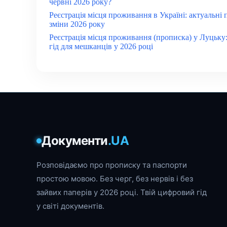
червні 2026 року?
Реєстрація місця проживання в Україні: актуальні 
зміни 2026 року
Реєстрація місця проживання (прописка) у Луцьку
гід для мешканців у 2026 році
Документи
.UA
Розповідаємо про прописку та паспорти
простою мовою. Без черг, без нервів і без
зайвих паперів у 2026 році. Твій цифровий гід
у світі документів.