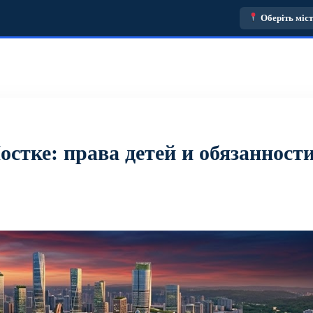
Оберіть міс
стке: права детей и обязанност