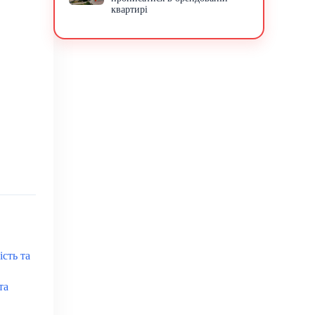
квартирі
ість та
та