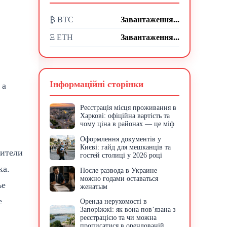
₿ BTC
Завантаження...
Ξ ETH
Завантаження...
Інформаційні сторінки
 а
Реєстрація місця проживання в
Харкові: офіційна вартість та
чому ціна в районах — це міф
Оформлення документів у
Києві: гайд для мешканців та
дители
гостей столиці у 2026 році
ка.
После развода в Украине
можно годами оставаться
ье
женатым
е
Оренда нерухомості в
Запоріжжі: як вона пов’язана з
реєстрацією та чи можна
прописатися в орендованій