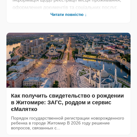
оформлення документів та соціальних послуг.
Читати повністю ↓
Практичні поради для мешканців з питань
нерухомості, взаємодії з ЦНАП та міграційною
службою. Перевірена юридична інформація, яка
допоможе швидко та без проблем вирішити
адміністративні питання у Житомирі».
Как получить свидетельство о рождении
в Житомире: ЗАГС, роддом и сервис
єМалятко
Порядок государственной регистрации новорожденного
ребенка в городе Житомир В 2026 году решение
вопросов, связанных с...