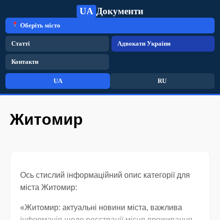
UA
Документи
Оберіть місто
Статті
Адвокати України
Контакти
UA
RU
Житомир
Ось стислий інформаційний опис категорії для
міста Житомир:
«Житомир: актуальні новини міста, важлива
інформація щодо реєстрації місця проживання,