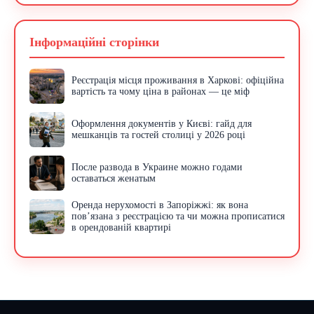
Інформаційні сторінки
Реєстрація місця проживання в Харкові: офіційна
вартість та чому ціна в районах — це міф
Оформлення документів у Києві: гайд для
мешканців та гостей столиці у 2026 році
После развода в Украине можно годами
оставаться женатым
Оренда нерухомості в Запоріжжі: як вона
пов’язана з реєстрацією та чи можна прописатися
в орендованій квартирі