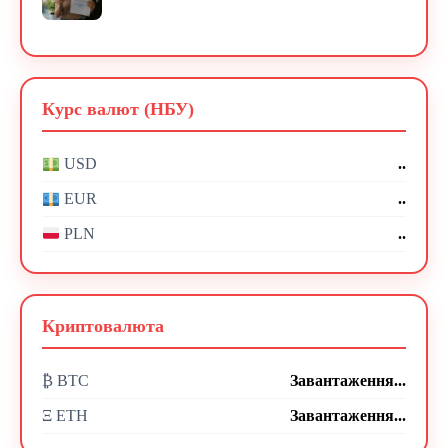
Курс валют (НБУ)
..
USD
..
EUR
..
PLN
Криптовалюта
₿ BTC
Завантаження...
Ξ ETH
Завантаження...