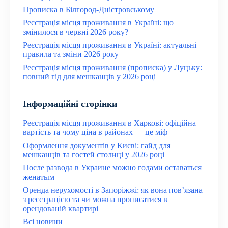
Прописка в Білгород-Дністровському
Реєстрація місця проживання в Україні: що
змінилося в червні 2026 року?
Реєстрація місця проживання в Україні: актуальні
правила та зміни 2026 року
Реєстрація місця проживання (прописка) у Луцьку:
повний гід для мешканців у 2026 році
Інформаційні сторінки
Реєстрація місця проживання в Харкові: офіційна
вартість та чому ціна в районах — це міф
Оформлення документів у Києві: гайд для
мешканців та гостей столиці у 2026 році
После развода в Украине можно годами оставаться
женатым
Оренда нерухомості в Запоріжжі: як вона пов’язана
з реєстрацією та чи можна прописатися в
орендованій квартирі
Всі новини