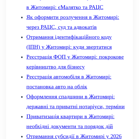
в Житомирі: єМалятко та РАЦС
Як оформити розлучення в Житомирі:
через РАЦС, суд та адвокатів
Отримання ідентифікаційного коду
(ІПН) у Житомирі: куди звертатися
Реєстрація ФОП у Житомирі: покрокове
керівництво для бізнесу
Реєстрація автомобіля в Житомирі:
постановка авто на облік
Оформлення спадщини в Житомирі:
державні та приватні нотаріуси, терміни
Приватизація квартири в Житомирі:
необхідні документи та порядок дій
Отримання субсидії в Житомирі у 2026