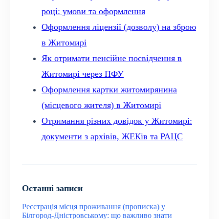
році: умови та оформлення
Оформлення ліцензії (дозволу) на зброю
в Житомирі
Як отримати пенсійне посвідчення в
Житомирі через ПФУ
Оформлення картки житомирянина
(місцевого жителя) в Житомирі
Отримання різних довідок у Житомирі:
документи з архівів, ЖЕКів та РАЦС
Останні записи
Реєстрація місця проживання (прописка) у
Білгород-Дністровському: що важливо знати