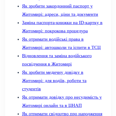
Як зробити закордонний паспорт у
Житомирі: адреси, ціни та документи
Заміна паспорта-книжки на ID-картку в
Житомирі: покрокова процедура
Як отримати водійські права в
Житомирі: автошколи та іспити в ТСЦ
Відновлення та заміна водійського
посвідчення в Житомирі
Як зробити медичну довідку в
Житомирі: для водіїв, роботи та
студентів
Як отримати довідку про несудимість у
Житомирі онлайн та в ЦНАП
Як отримати свідоцтво про народження