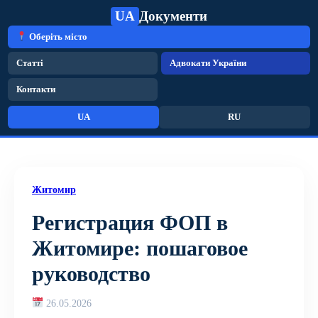
UA
Документи
Оберіть місто
Статті
Адвокати України
Контакти
UA
RU
Житомир
Регистрация ФОП в
Житомире: пошаговое
руководство
26.05.2026