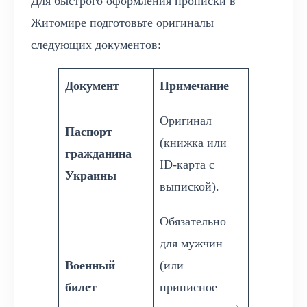
Для быстрого оформления прописки в
Житомире подготовьте оригиналы
следующих документов:
Документ
Примечание
Оригинал
Паспорт
(книжка или
гражданина
ID-карта с
Украины
выпиской).
Обязательно
для мужчин
Военный
(или
билет
приписное