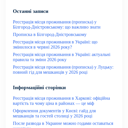
Останні записи
Реєстрація місця проживання (прописка) у
Білгород-Дністровському: що важливо знати
Прописка в Білгород-Дністровському
Реєстрація місця проживання в Україні: що
змінилося в червні 2026 року?
Реєстрація місця проживання в Україні: актуальні
правила та зміни 2026 року
Реєстрація місця проживання (прописка) у Луцьку:
повний гід для мешканців у 2026 році
Інформаційні сторінки
Реєстрація місця проживання в Харкові: офіційна
вартість та чому ціна в районах — це міф
Оформлення документів у Києві: гайд для
мешканців та гостей столиці у 2026 році
После развода в Украине можно годами оставаться