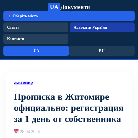
UA
Документи
Оберіть місто
Статті
Адвокати України
Контакти
UA
RU
Житомир
Прописка в Житомире
официально: регистрация
за 1 день от собственника
28.04.2026