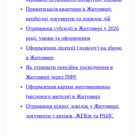
Приватизація квартири в Житомирі:
необхідні документи та порядок дій
Отримання субсидії в Житомирі у 2026
році: умови та оформлення
Оформлення ліцензії (дозволу) на зброю
в Житомирі
Як отримати пенсійне посвідчення в
Житомирі через ПФУ
Оформлення картки житомирянина
(місцевого жителя) в Житомирі
Отримання різних довідок у Житомирі:
документи з архівів, ЖЕКів та РАЦС