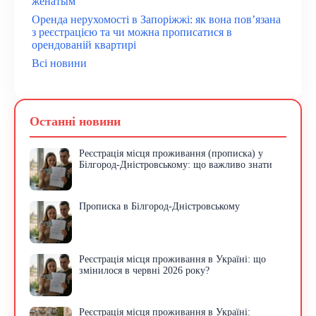
женатым
Оренда нерухомості в Запоріжжі: як вона пов’язана
з реєстрацією та чи можна прописатися в
орендованій квартирі
Всі новини
Останні новини
Реєстрація місця проживання (прописка) у
Білгород-Дністровському: що важливо знати
Прописка в Білгород-Дністровському
Реєстрація місця проживання в Україні: що
змінилося в червні 2026 року?
Реєстрація місця проживання в Україні: