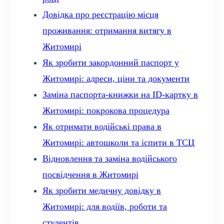
Довідка про реєстрацію місця
проживання: отримання витягу в
Житомирі
Як зробити закордонний паспорт у
Житомирі: адреси, ціни та документи
Заміна паспорта-книжки на ID-картку в
Житомирі: покрокова процедура
Як отримати водійські права в
Житомирі: автошколи та іспити в ТСЦ
Відновлення та заміна водійського
посвідчення в Житомирі
Як зробити медичну довідку в
Житомирі: для водіїв, роботи та
студентів