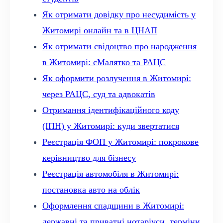
Як отримати довідку про несудимість у
Житомирі онлайн та в ЦНАП
Як отримати свідоцтво про народження
в Житомирі: єМалятко та РАЦС
Як оформити розлучення в Житомирі:
через РАЦС, суд та адвокатів
Отримання ідентифікаційного коду
(ІПН) у Житомирі: куди звертатися
Реєстрація ФОП у Житомирі: покрокове
керівництво для бізнесу
Реєстрація автомобіля в Житомирі:
постановка авто на облік
Оформлення спадщини в Житомирі:
державні та приватні нотаріуси, терміни