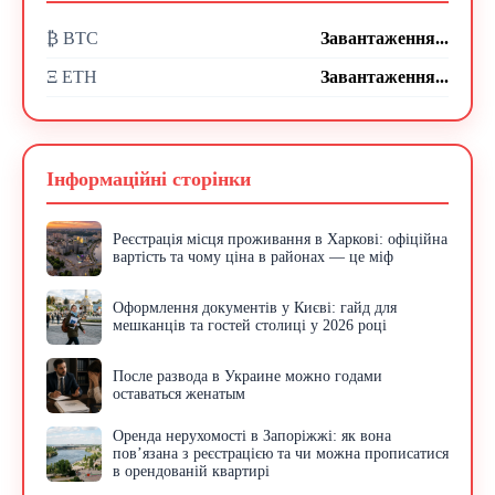
₿ BTC
Завантаження...
Ξ ETH
Завантаження...
Інформаційні сторінки
Реєстрація місця проживання в Харкові: офіційна
вартість та чому ціна в районах — це міф
Оформлення документів у Києві: гайд для
мешканців та гостей столиці у 2026 році
После развода в Украине можно годами
оставаться женатым
Оренда нерухомості в Запоріжжі: як вона
пов’язана з реєстрацією та чи можна прописатися
в орендованій квартирі