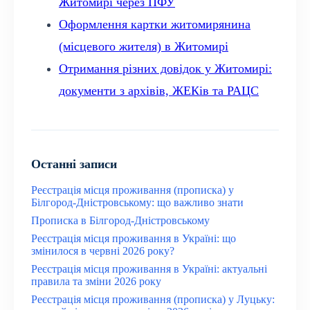
Житомирі через ПФУ
Оформлення картки житомирянина
(місцевого жителя) в Житомирі
Отримання різних довідок у Житомирі:
документи з архівів, ЖЕКів та РАЦС
Останні записи
Реєстрація місця проживання (прописка) у
Білгород-Дністровському: що важливо знати
Прописка в Білгород-Дністровському
Реєстрація місця проживання в Україні: що
змінилося в червні 2026 року?
Реєстрація місця проживання в Україні: актуальні
правила та зміни 2026 року
Реєстрація місця проживання (прописка) у Луцьку: