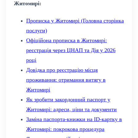
Житомирі:
Прописка у Житомирі (Головна сторінка
послуги)
Офіційона прописка в Житомирі:
реєстрація через ЦНАП та Дія у 2026
році
Довідка про реєстрацію місця
проживання: отримання витягу в
Житомирі
Як зробити закордонний паспорт у
Житомирі: адреси, ціни та документи
Заміна паспорта-книжки на ID-картку в
Житомирі: покрокова процедура