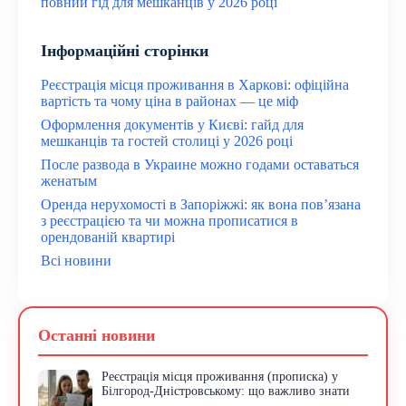
повний гід для мешканців у 2026 році
Інформаційні сторінки
Реєстрація місця проживання в Харкові: офіційна
вартість та чому ціна в районах — це міф
Оформлення документів у Києві: гайд для
мешканців та гостей столиці у 2026 році
После развода в Украине можно годами оставаться
женатым
Оренда нерухомості в Запоріжжі: як вона пов’язана
з реєстрацією та чи можна прописатися в
орендованій квартирі
Всі новини
Останні новини
Реєстрація місця проживання (прописка) у
Білгород-Дністровському: що важливо знати