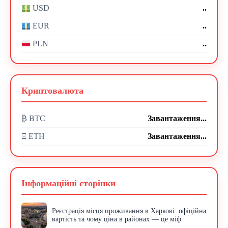
..
USD
..
EUR
..
PLN
Криптовалюта
₿ BTC
Завантаження...
Ξ ETH
Завантаження...
Інформаційні сторінки
Реєстрація місця проживання в Харкові: офіційна
вартість та чому ціна в районах — це міф