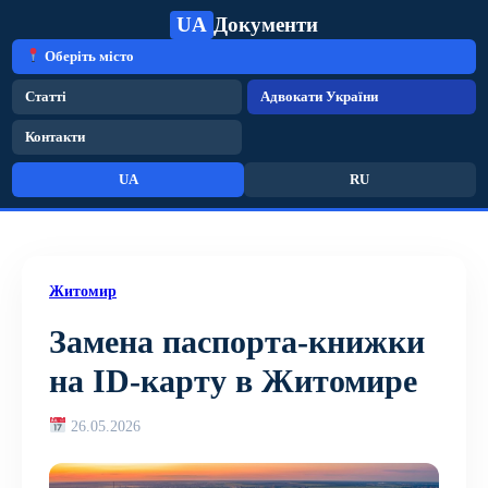
UA
Документи
Оберіть місто
Статті
Адвокати України
Контакти
UA
RU
Житомир
Замена паспорта-книжки
на ID-карту в Житомире
26.05.2026