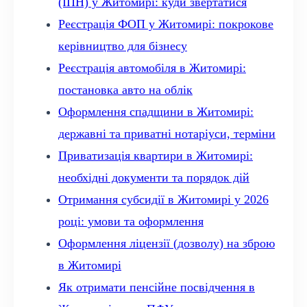
(ІПН) у Житомирі: куди звертатися
Реєстрація ФОП у Житомирі: покрокове
керівництво для бізнесу
Реєстрація автомобіля в Житомирі:
постановка авто на облік
Оформлення спадщини в Житомирі:
державні та приватні нотаріуси, терміни
Приватизація квартири в Житомирі:
необхідні документи та порядок дій
Отримання субсидії в Житомирі у 2026
році: умови та оформлення
Оформлення ліцензії (дозволу) на зброю
в Житомирі
Як отримати пенсійне посвідчення в