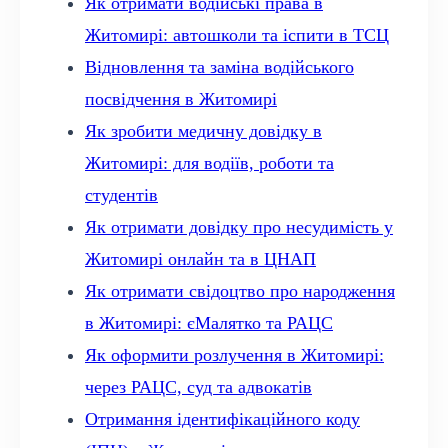
Як отримати водійські права в
Житомирі: автошколи та іспити в ТСЦ
Відновлення та заміна водійського
посвідчення в Житомирі
Як зробити медичну довідку в
Житомирі: для водіїв, роботи та
студентів
Як отримати довідку про несудимість у
Житомирі онлайн та в ЦНАП
Як отримати свідоцтво про народження
в Житомирі: єМалятко та РАЦС
Як оформити розлучення в Житомирі:
через РАЦС, суд та адвокатів
Отримання ідентифікаційного коду