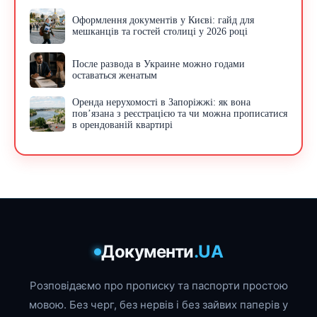
Оформлення документів у Києві: гайд для
мешканців та гостей столиці у 2026 році
После развода в Украине можно годами
оставаться женатым
Оренда нерухомості в Запоріжжі: як вона
пов’язана з реєстрацією та чи можна прописатися
в орендованій квартирі
Документи
.UA
Розповідаємо про прописку та паспорти простою
мовою. Без черг, без нервів і без зайвих паперів у