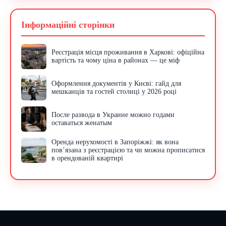
Інформаційні сторінки
Реєстрація місця проживання в Харкові: офіційна
вартість та чому ціна в районах — це міф
Оформлення документів у Києві: гайд для
мешканців та гостей столиці у 2026 році
После развода в Украине можно годами
оставаться женатым
Оренда нерухомості в Запоріжжі: як вона
пов’язана з реєстрацією та чи можна прописатися
в орендованій квартирі