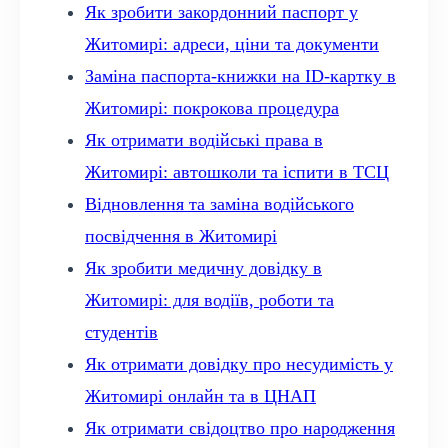
Як зробити закордонний паспорт у
Житомирі: адреси, ціни та документи
Заміна паспорта-книжки на ID-картку в
Житомирі: покрокова процедура
Як отримати водійські права в
Житомирі: автошколи та іспити в ТСЦ
Відновлення та заміна водійського
посвідчення в Житомирі
Як зробити медичну довідку в
Житомирі: для водіїв, роботи та
студентів
Як отримати довідку про несудимість у
Житомирі онлайн та в ЦНАП
Як отримати свідоцтво про народження