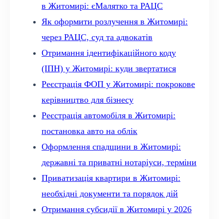
в Житомирі: єМалятко та РАЦС
Як оформити розлучення в Житомирі:
через РАЦС, суд та адвокатів
Отримання ідентифікаційного коду
(ІПН) у Житомирі: куди звертатися
Реєстрація ФОП у Житомирі: покрокове
керівництво для бізнесу
Реєстрація автомобіля в Житомирі:
постановка авто на облік
Оформлення спадщини в Житомирі:
державні та приватні нотаріуси, терміни
Приватизація квартири в Житомирі:
необхідні документи та порядок дій
Отримання субсидії в Житомирі у 2026