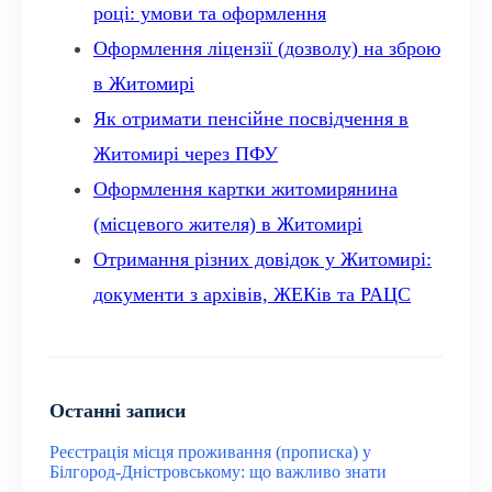
році: умови та оформлення
Оформлення ліцензії (дозволу) на зброю
в Житомирі
Як отримати пенсійне посвідчення в
Житомирі через ПФУ
Оформлення картки житомирянина
(місцевого жителя) в Житомирі
Отримання різних довідок у Житомирі:
документи з архівів, ЖЕКів та РАЦС
Останні записи
Реєстрація місця проживання (прописка) у
Білгород-Дністровському: що важливо знати