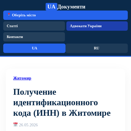
UA
Документи
Оберіть місто
Статті
Адвокати України
Контакти
UA
RU
Житомир
Получение
идентификационного
кода (ИНН) в Житомире
26.05.2026