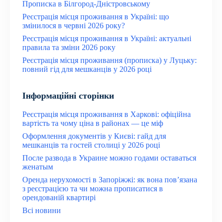
Прописка в Білгород-Дністровському
Реєстрація місця проживання в Україні: що
змінилося в червні 2026 року?
Реєстрація місця проживання в Україні: актуальні
правила та зміни 2026 року
Реєстрація місця проживання (прописка) у Луцьку:
повний гід для мешканців у 2026 році
Інформаційні сторінки
Реєстрація місця проживання в Харкові: офіційна
вартість та чому ціна в районах — це міф
Оформлення документів у Києві: гайд для
мешканців та гостей столиці у 2026 році
После развода в Украине можно годами оставаться
женатым
Оренда нерухомості в Запоріжжі: як вона пов’язана
з реєстрацією та чи можна прописатися в
орендованій квартирі
Всі новини