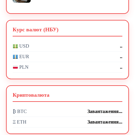
Курс валют (НБУ)
..
USD
..
EUR
..
PLN
Криптовалюта
₿ BTC
Завантаження...
Ξ ETH
Завантаження...