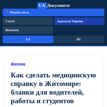
UA
Документи
Оберіть місто
Статті
Адвокати України
Контакти
UA
RU
Житомир
Как сделать медицинскую
справку в Житомире:
бланки для водителей,
работы и студентов