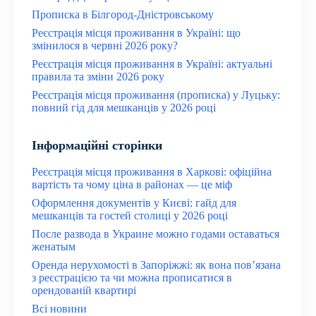
Прописка в Білгород-Дністровському
Реєстрація місця проживання в Україні: що
змінилося в червні 2026 року?
Реєстрація місця проживання в Україні: актуальні
правила та зміни 2026 року
Реєстрація місця проживання (прописка) у Луцьку:
повний гід для мешканців у 2026 році
Інформаційні сторінки
Реєстрація місця проживання в Харкові: офіційна
вартість та чому ціна в районах — це міф
Оформлення документів у Києві: гайд для
мешканців та гостей столиці у 2026 році
После развода в Украине можно годами оставаться
женатым
Оренда нерухомості в Запоріжжі: як вона пов’язана
з реєстрацією та чи можна прописатися в
орендованій квартирі
Всі новини