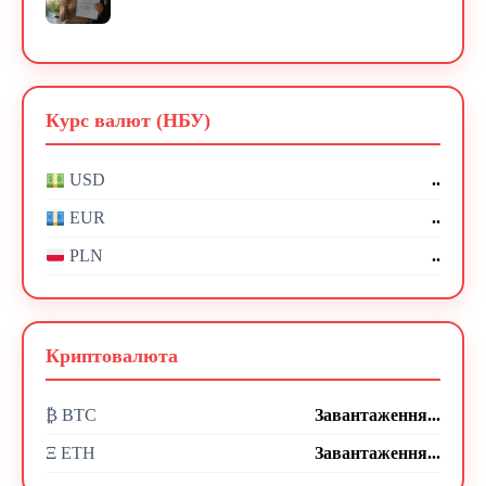
Курс валют (НБУ)
..
USD
..
EUR
..
PLN
Криптовалюта
₿ BTC
Завантаження...
Ξ ETH
Завантаження...