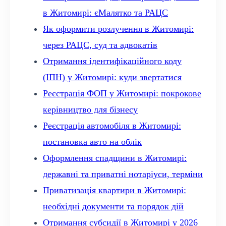
в Житомирі: єМалятко та РАЦС
Як оформити розлучення в Житомирі:
через РАЦС, суд та адвокатів
Отримання ідентифікаційного коду
(ІПН) у Житомирі: куди звертатися
Реєстрація ФОП у Житомирі: покрокове
керівництво для бізнесу
Реєстрація автомобіля в Житомирі:
постановка авто на облік
Оформлення спадщини в Житомирі:
державні та приватні нотаріуси, терміни
Приватизація квартири в Житомирі:
необхідні документи та порядок дій
Отримання субсидії в Житомирі у 2026