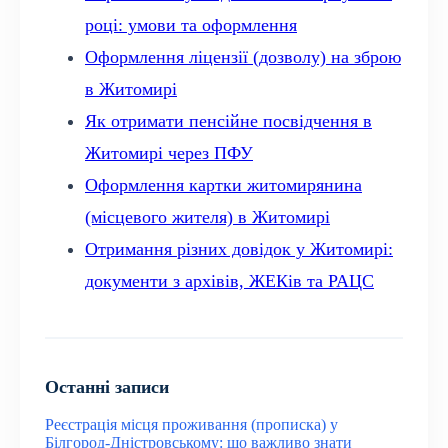
році: умови та оформлення
Оформлення ліцензії (дозволу) на зброю
в Житомирі
Як отримати пенсійне посвідчення в
Житомирі через ПФУ
Оформлення картки житомирянина
(місцевого жителя) в Житомирі
Отримання різних довідок у Житомирі:
документи з архівів, ЖЕКів та РАЦС
Останні записи
Реєстрація місця проживання (прописка) у
Білгород-Дністровському: що важливо знати