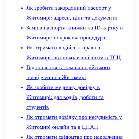
Як зробити закордонний паспорт у
Житомирі: адреси, ціни та документи
Заміна паспорта-книжки на ID-картку в
Житомирі: покрокова процедура
Як отримати водійські права в
Житомирі: автошколи та іспити в ТСЦ
Відновлення та заміна водійського
посвідчення в Житомирі
Як зробити медичну довідку в
Житомирі: для водіїв, роботи та
студентів
Як отримати довідку про несудимість у
Житомирі онлайн та в ЦНАП
Як отримати свідоцтво про народження