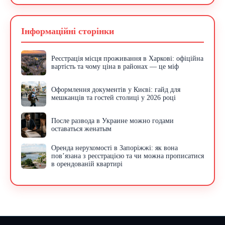
Інформаційні сторінки
Реєстрація місця проживання в Харкові: офіційна
вартість та чому ціна в районах — це міф
Оформлення документів у Києві: гайд для
мешканців та гостей столиці у 2026 році
После развода в Украине можно годами
оставаться женатым
Оренда нерухомості в Запоріжжі: як вона
пов’язана з реєстрацією та чи можна прописатися
в орендованій квартирі