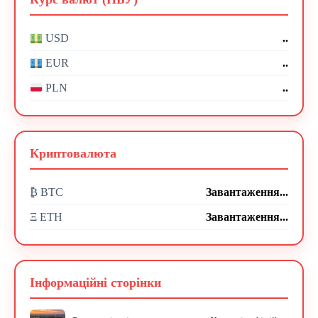
..
USD
..
EUR
..
PLN
Криптовалюта
₿ BTC
Завантаження...
Ξ ETH
Завантаження...
Інформаційні сторінки