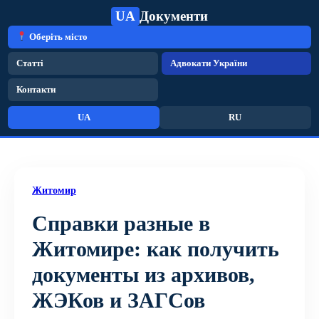
UA
Документи
Оберіть місто
Статті
Адвокати України
Контакти
UA
RU
Житомир
Справки разные в
Житомире: как получить
документы из архивов,
ЖЭКов и ЗАГСов