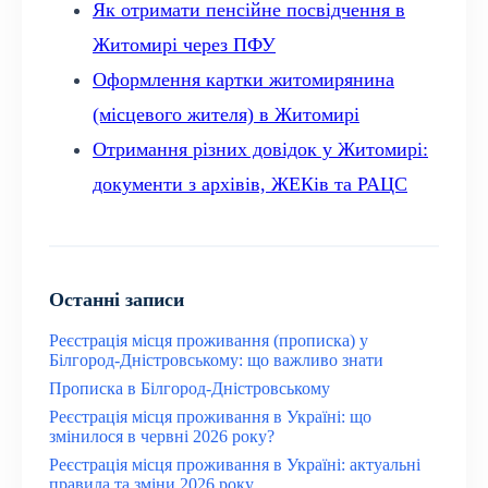
Як отримати пенсійне посвідчення в
Житомирі через ПФУ
Оформлення картки житомирянина
(місцевого жителя) в Житомирі
Отримання різних довідок у Житомирі:
документи з архівів, ЖЕКів та РАЦС
Останні записи
Реєстрація місця проживання (прописка) у
Білгород-Дністровському: що важливо знати
Прописка в Білгород-Дністровському
Реєстрація місця проживання в Україні: що
змінилося в червні 2026 року?
Реєстрація місця проживання в Україні: актуальні
правила та зміни 2026 року