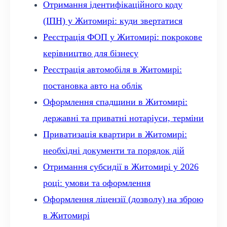
Отримання ідентифікаційного коду
(ІПН) у Житомирі: куди звертатися
Реєстрація ФОП у Житомирі: покрокове
керівництво для бізнесу
Реєстрація автомобіля в Житомирі:
постановка авто на облік
Оформлення спадщини в Житомирі:
державні та приватні нотаріуси, терміни
Приватизація квартири в Житомирі:
необхідні документи та порядок дій
Отримання субсидії в Житомирі у 2026
році: умови та оформлення
Оформлення ліцензії (дозволу) на зброю
в Житомирі