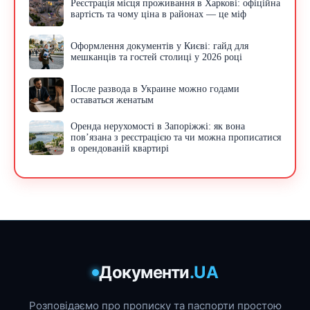
Реєстрація місця проживання в Харкові: офіційна
вартість та чому ціна в районах — це міф
Оформлення документів у Києві: гайд для
мешканців та гостей столиці у 2026 році
После развода в Украине можно годами
оставаться женатым
Оренда нерухомості в Запоріжжі: як вона
пов’язана з реєстрацією та чи можна прописатися
в орендованій квартирі
Документи
.UA
Розповідаємо про прописку та паспорти простою