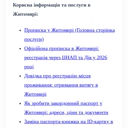
Корисна інформація та послуги в
Житомирі:
Прописка у Житомирі (Головна сторінка
послуги)
Офіційона прописка в Житомирі:
реєстрація через ЦНАП та Дія у 2026
році
Довідка про реєстрацію місця
проживання: отримання витягу в
Житомирі
Як зробити закордонний паспорт у
Житомирі: адреси, ціни та документи
Заміна паспорта-книжки на ID-картку в