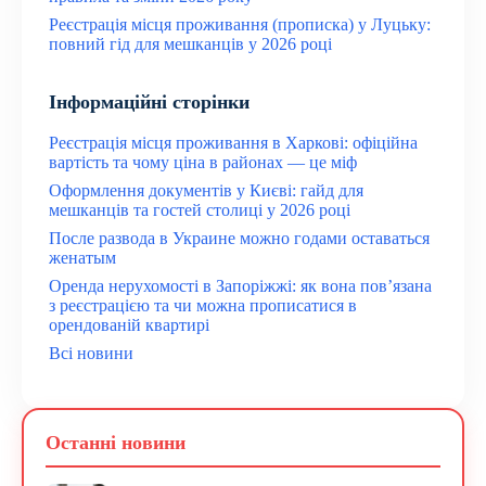
Реєстрація місця проживання (прописка) у Луцьку:
повний гід для мешканців у 2026 році
Інформаційні сторінки
Реєстрація місця проживання в Харкові: офіційна
вартість та чому ціна в районах — це міф
Оформлення документів у Києві: гайд для
мешканців та гостей столиці у 2026 році
После развода в Украине можно годами оставаться
женатым
Оренда нерухомості в Запоріжжі: як вона пов’язана
з реєстрацією та чи можна прописатися в
орендованій квартирі
Всі новини
Останні новини