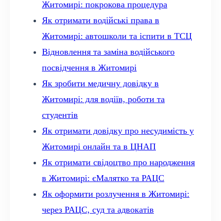
Житомирі: покрокова процедура
Як отримати водійські права в
Житомирі: автошколи та іспити в ТСЦ
Відновлення та заміна водійського
посвідчення в Житомирі
Як зробити медичну довідку в
Житомирі: для водіїв, роботи та
студентів
Як отримати довідку про несудимість у
Житомирі онлайн та в ЦНАП
Як отримати свідоцтво про народження
в Житомирі: єМалятко та РАЦС
Як оформити розлучення в Житомирі:
через РАЦС, суд та адвокатів