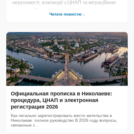
нерухомості, взаємодії з ЦНАП та міграційною
службою. Перевірена юридична інформація, що
Читати повністю ↓
допоможе мешканцям та гостям Миколаєва
швидко, ефективно та без зайвих
бюрократичних складнощів вирішити будь-які
адміністративні питання».
Официальная прописка в Николаеве:
процедура, ЦНАП и электронная
регистрация 2026
Как легально зарегистрировать место жительства в
Николаеве: полное руководство В 2026 году вопросы,
связанные с...