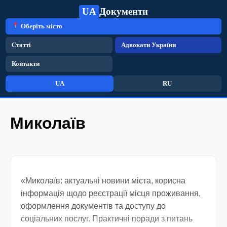
UA
Документи
Оберіть місто
Статті
Адвокати України
Контакти
UA
RU
Миколаїв
«Миколаїв: актуальні новини міста, корисна
інформація щодо реєстрації місця проживання,
оформлення документів та доступу до
соціальних послуг. Практичні поради з питань