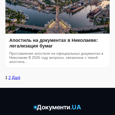
Апостиль на документах в Николаеве:
легализация бумаг
Проставление апостиля на официальных документах в
Николаеве В 2026 году вопросы, связанные с темой
апостиль...
Пагінація
1
2
Далі
записів
Документи
.UA