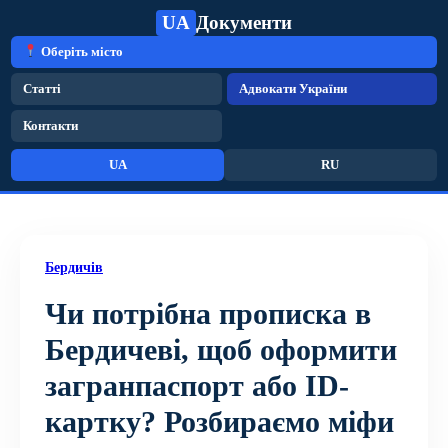
UA
Документи
Оберіть місто
Статті
Адвокати України
Контакти
UA
RU
Бердичів
Чи потрібна прописка в
Бердичеві, щоб оформити
загранпаспорт або ID-
картку? Розбираємо міфи