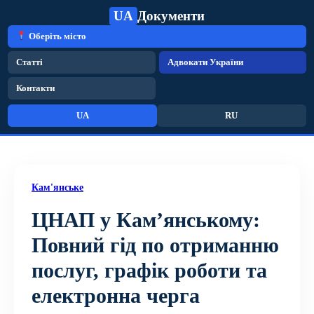
UA
Документи
Оберіть місто
Статті
Адвокати України
Контакти
UA
RU
Кам'янське
ЦНАП у Кам’янському:
Повний гід по отриманню
послуг, графік роботи та
електронна черга