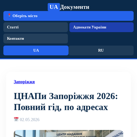
UA
Документи
Оберіть місто
Статті
Адвокати України
Контакти
UA
RU
Запоріжжя
ЦНАПи Запоріжжя 2026:
Повний гід, по адресах
02.05.2026