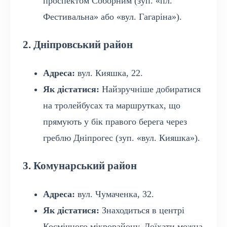
проспектом Соборним (зуп. «пл.
Фестивальна» або «вул. Гагаріна»).
2. Дніпровський район
Адреса:
вул. Кияшка, 22.
Як дістатися:
Найзручніше добиратися
на тролейбусах та маршрутках, що
прямують у бік правого берега через
греблю Дніпрогес (зуп. «вул. Кияшка»).
3. Комунарський район
Адреса:
вул. Чумаченка, 32.
Як дістатися:
Знаходиться в центрі
Космічного мікрорайону. Доїхати можна