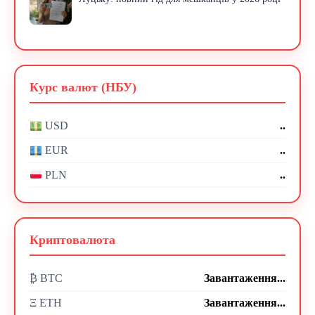
Курс валют (НБУ)
..
USD
..
EUR
..
PLN
Криптовалюта
₿ BTC
Завантаження...
Ξ ETH
Завантаження...