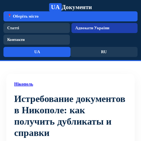
UA
Документи
Оберіть місто
Статті
Адвокати України
Контакти
UA
RU
Нікополь
Истребование документов
в Никополе: как
получить дубликаты и
справки