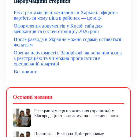
Інформаційні сторінки
Реєстрація місця проживання в Харкові: офіційна
вартість та чому ціна в районах — це міф
Оформлення документів у Києві: гайд для
мешканців та гостей столиці у 2026 році
После развода в Украине можно годами оставаться
женатым
Оренда нерухомості в Запоріжжі: як вона пов’язана
з реєстрацією та чи можна прописатися в
орендованій квартирі
Всі новини
Останні новини
Реєстрація місця проживання (прописка) у
Білгород-Дністровському: що важливо знати
Прописка в Білгород-Дністровському