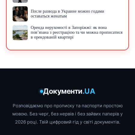
После развода в Украине можно годами
оставаться женатым
Оренда нерухомості в Запоріжжі: як вона
пов’язана з реєстрацією та чи можна прописатися
в орендованій квартирі
Документи
.UA
Розповідаємо про прописку та паспорти простою
мовою. Без черг, без нервів і без зайвих паперів у
2026 році. Твій цифровий гід у світі документів.