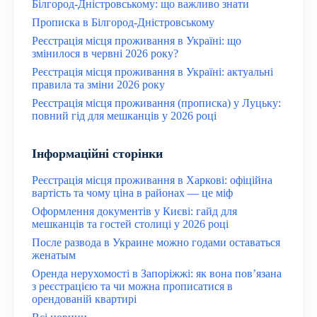
Білгород-Дністровському: що важливо знати
Прописка в Білгород-Дністровському
Реєстрація місця проживання в Україні: що
змінилося в червні 2026 року?
Реєстрація місця проживання в Україні: актуальні
правила та зміни 2026 року
Реєстрація місця проживання (прописка) у Луцьку:
повний гід для мешканців у 2026 році
Інформаційні сторінки
Реєстрація місця проживання в Харкові: офіційна
вартість та чому ціна в районах — це міф
Оформлення документів у Києві: гайд для
мешканців та гостей столиці у 2026 році
После развода в Украине можно годами оставаться
женатым
Оренда нерухомості в Запоріжжі: як вона пов’язана
з реєстрацією та чи можна прописатися в
орендованій квартирі