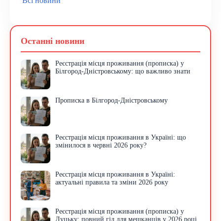
Всі новини
Останні новини
Реєстрація місця проживання (прописка) у
Білгород-Дністровському: що важливо знати
Прописка в Білгород-Дністровському
Реєстрація місця проживання в Україні: що
змінилося в червні 2026 року?
Реєстрація місця проживання в Україні:
актуальні правила та зміни 2026 року
Реєстрація місця проживання (прописка) у
Луцьку: повний гід для мешканців у 2026 році