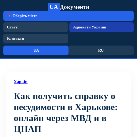
UA
Документи
Оберіть місто
Статті
Адвокати України
Контакти
UA
RU
Харків
Как получить справку о
несудимости в Харькове:
онлайн через МВД и в
ЦНАП