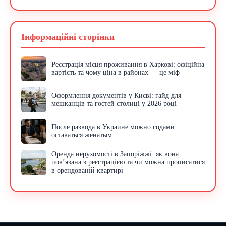
Інформаційні сторінки
Реєстрація місця проживання в Харкові: офіційна
вартість та чому ціна в районах — це міф
Оформлення документів у Києві: гайд для
мешканців та гостей столиці у 2026 році
После развода в Украине можно годами
оставаться женатым
Оренда нерухомості в Запоріжжі: як вона
пов’язана з реєстрацією та чи можна прописатися
в орендованій квартирі