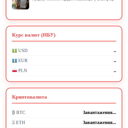
Курс валют (НБУ)
..
USD
..
EUR
..
PLN
Криптовалюта
₿ BTC
Завантаження...
Ξ ETH
Завантаження...