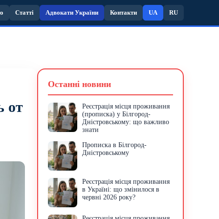
то
Статті
Адвокати України
Контакти
UA
RU
Останні новини
ь от
Реєстрація місця проживання
(прописка) у Білгород-
Дністровському: що важливо
знати
Прописка в Білгород-
Дністровському
Реєстрація місця проживання
в Україні: що змінилося в
червні 2026 року?
Реєстрація місця проживання