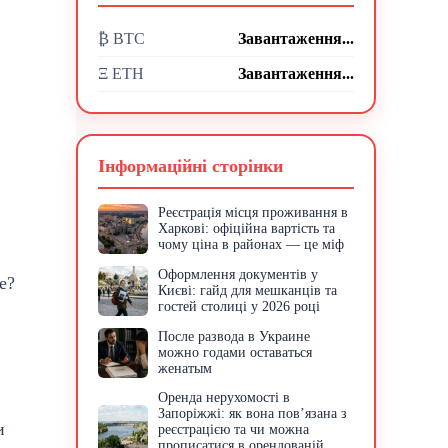
₿ BTC
Завантаження...
Ξ ETH
Завантаження...
Інформаційні сторінки
Реєстрація місця проживання в
Харкові: офіційна вартість та
чому ціна в районах — це міф
Оформлення документів у
е?
Києві: гайд для мешканців та
гостей столиці у 2026 році
После развода в Украине
можно годами оставаться
женатым
Оренда нерухомості в
Запоріжжі: як вона пов’язана з
и
реєстрацією та чи можна
прописатися в орендованій