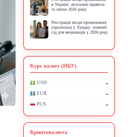
в Україні: актуальні правила
та зміни 2026 року
Реєстрація місця проживання
(прописка) у Луцьку: повний
гід для мешканців у 2026 році
Курс валют (НБУ)
..
USD
..
EUR
..
PLN
Криптовалюта