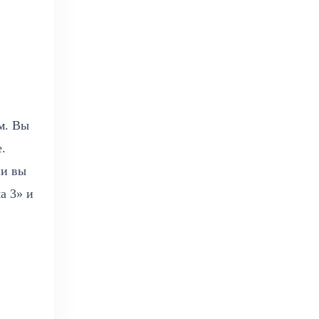
м. Вы
.
ии вы
а 3» и