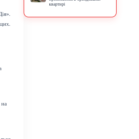
квартирі
ія».
щих.
а
 на
олько