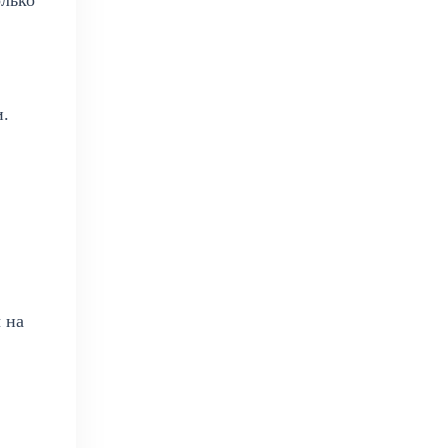
и.
 на