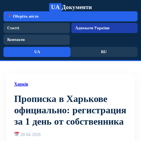
UA
Документи
Оберіть місто
Статті
Адвокати України
Контакти
UA
RU
Харків
Прописка в Харькове
официально: регистрация
за 1 день от собственника
28.04.2026