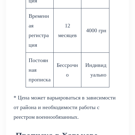
ция
Временн
ая
12
4000 грн
регистра
месяцев
ция
Постоян
Бессрочн
Индивид
ная
о
уально
прописка
* Цена может варьироваться в зависимости
от района и необходимости работы с
реестром военнообязанных.