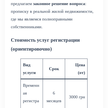
предлагаем
законное решение вопроса
:
прописку в реальной жилой недвижимости,
где мы являемся полноправными
собственниками.
Стоимость услуг регистрации
(ориентировочно)
Вид
Цена
Срок
услуги
(от)
Временн
ая
6
3000 грн
регистра
месяцев