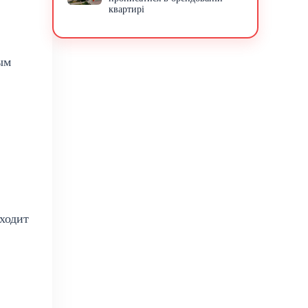
квартирі
ым
ходит