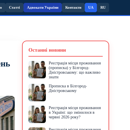
то
Статті
Адвокати України
Контакти
UA
RU
Останні новини
ень
Реєстрація місця проживання
(прописка) у Білгород-
Дністровському: що важливо
знати
Прописка в Білгород-
Дністровському
Реєстрація місця проживання
в Україні: що змінилося в
червні 2026 року?
Реєстрація місця проживання