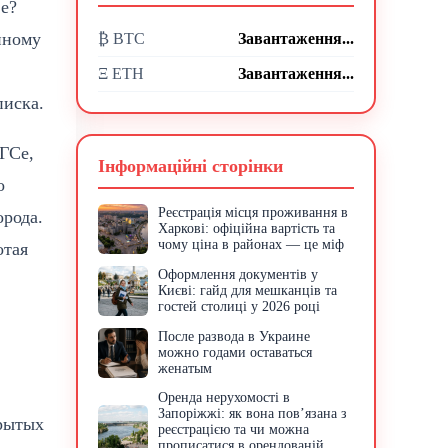
е?
нному
₿ BTC
Завантаження...
Ξ ETH
Завантаження...
писка.
ГСе,
Інформаційні сторінки
о
Реєстрація місця проживання в
орода.
Харкові: офіційна вартість та
чому ціна в районах — це міф
отая
Оформлення документів у
Києві: гайд для мешканців та
гостей столиці у 2026 році
После развода в Украине
можно годами оставаться
женатым
Оренда нерухомості в
Запоріжжі: як вона пов’язана з
крытых
реєстрацією та чи можна
прописатися в орендованій