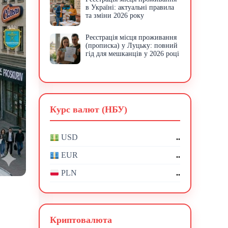
в Україні: актуальні правила
та зміни 2026 року
Реєстрація місця проживання
(прописка) у Луцьку: повний
гід для мешканців у 2026 році
Курс валют (НБУ)
..
USD
..
EUR
..
PLN
Криптовалюта