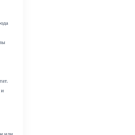
рода
лы
тат.
 и
м или