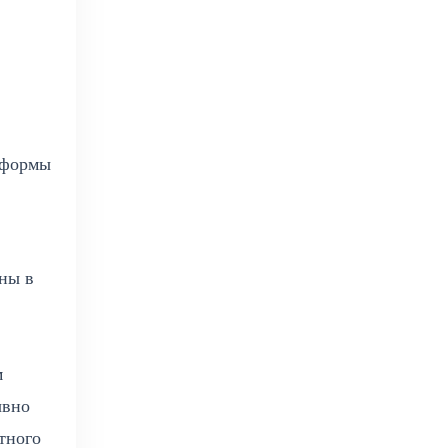
еформы
ны в
м
ывно
тного