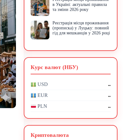
в Україні: актуальні правила
та зміни 2026 року
Реєстрація місця проживання
(прописка) у Луцьку: повний
гід для мешканців у 2026 році
Курс валют (НБУ)
..
USD
..
EUR
..
PLN
Криптовалюта