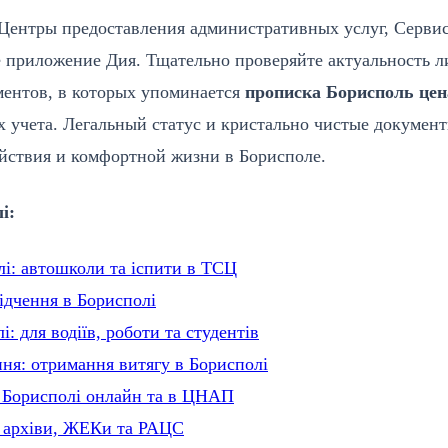
 Центры предоставления административных услуг, Серви
 приложение Дия. Тщательно проверяйте актуальность 
ументов, в которых упоминается
прописка Борисполь цен
х учета. Легальный статус и кристально чистые докумен
ойствия и комфортной жизни в Борисполе.
і:
лі: автошколи та іспити в ТСЦ
відчення в Борисполі
: для водіїв, роботи та студентів
ня: отримання витягу в Борисполі
в Борисполі онлайн та в ЦНАП
: архіви, ЖЕКи та РАЦС