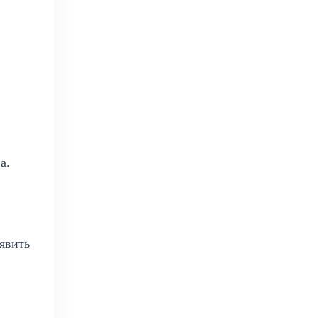
а.
явить