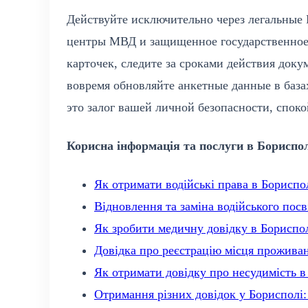
Действуйте исключительно через легальные
центры МВД и защищенное государственное
карточек, следите за сроками действия док
вовремя обновляйте анкетные данные в база
это залог вашей личной безопасности, спок
Корисна інформація та послуги в Бориспол
Як отримати водійські права в Бориспо
Відновлення та заміна водійського пос
Як зробити медичну довідку в Борисполі
Довідка про реєстрацію місця проживан
Як отримати довідку про несудимість 
Отримання різних довідок у Борисполі