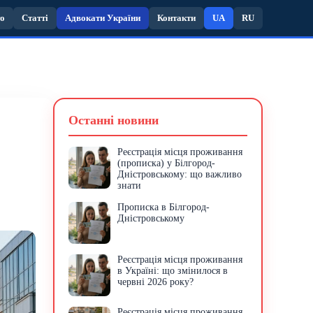
то
Статті
Адвокати України
Контакти
UA
RU
Останні новини
Реєстрація місця проживання
(прописка) у Білгород-
Дністровському: що важливо
знати
Прописка в Білгород-
Дністровському
Реєстрація місця проживання
в Україні: що змінилося в
червні 2026 року?
Реєстрація місця проживання