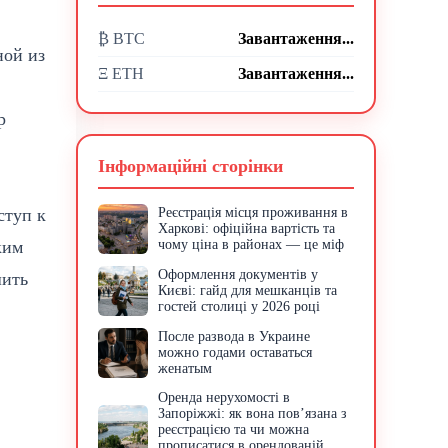
₿ BTC
Завантаження...
ной из
Ξ ETH
Завантаження...
р
Інформаційні сторінки
ступ к
Реєстрація місця проживання в
Харкові: офіційна вартість та
ким
чому ціна в районах — це міф
Оформлення документів у
шить
Києві: гайд для мешканців та
гостей столиці у 2026 році
После развода в Украине
можно годами оставаться
женатым
Оренда нерухомості в
Запоріжжі: як вона пов’язана з
реєстрацією та чи можна
прописатися в орендованій