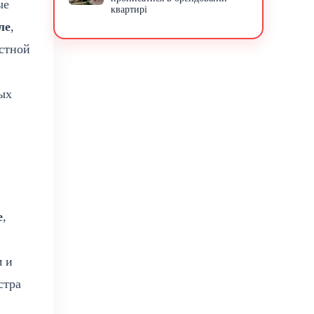
ые
квартирі
ле
,
естной
ых
е
,
м и
стра