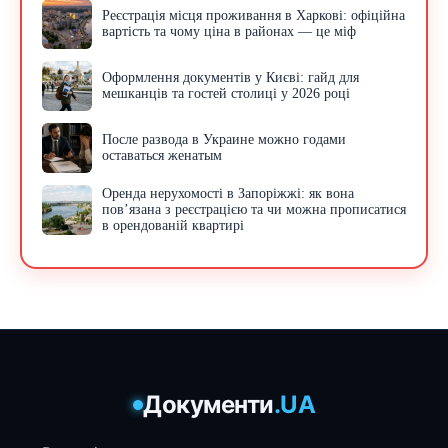
Реєстрація місця проживання в Харкові: офіційна
вартість та чому ціна в районах — це міф
Оформлення документів у Києві: гайд для
мешканців та гостей столиці у 2026 році
После развода в Украине можно годами
оставаться женатым
Оренда нерухомості в Запоріжжі: як вона
пов’язана з реєстрацією та чи можна прописатися
в орендованій квартирі
Документи
.UA