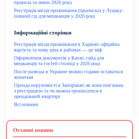
правила та зміни 2026 року
Реєстрація місця проживання (прописка) у Луцьку:
повний гід для мешканців у 2026 році
Інформаційні сторінки
Реєстрація місця проживання в Харкові: офіційна
вартість та чому ціна в районах — це міф
Оформлення документів у Києві: гайд для
мешканців та гостей столиці у 2026 році
После развода в Украине можно годами оставаться
женатым
Оренда нерухомості в Запоріжжі: як вона пов’язана
з реєстрацією та чи можна прописатися в
орендованій квартирі
Всі новини
Останні новини