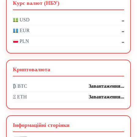
Курс валют (НБУ)
..
USD
..
EUR
..
PLN
Криптовалюта
₿ BTC
Завантаження...
Ξ ETH
Завантаження...
Інформаційні сторінки