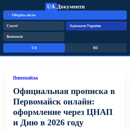
UA
Документи
Оберіть місто
Статті
Адвокати України
Контакти
UA
RU
Первомайськ
Официальная прописка в
Первомайск онлайн:
оформление через ЦНАП
и Дию в 2026 году