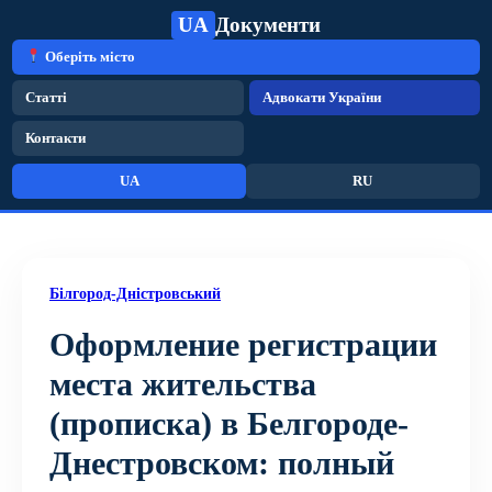
UA
Документи
Оберіть місто
Статті
Адвокати України
Контакти
UA
RU
Білгород-Дністровський
Оформление регистрации
места жительства
(прописка) в Белгороде-
Днестровском: полный