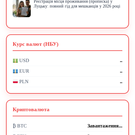
Реєстрація місця проживання (прописка) у
Луцьку: повний гід для мешканців у 2026 році
Курс валют (НБУ)
..
USD
..
EUR
..
PLN
Криптовалюта
₿ BTC
Завантаження...