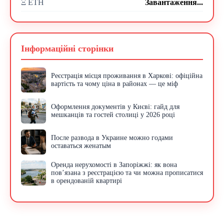
Ξ ETH
Завантаження...
Інформаційні сторінки
Реєстрація місця проживання в Харкові: офіційна
вартість та чому ціна в районах — це міф
Оформлення документів у Києві: гайд для
мешканців та гостей столиці у 2026 році
После развода в Украине можно годами
оставаться женатым
Оренда нерухомості в Запоріжжі: як вона
пов’язана з реєстрацією та чи можна прописатися
в орендованій квартирі