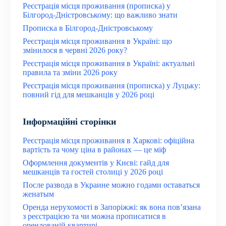
Реєстрація місця проживання (прописка) у
Білгород-Дністровському: що важливо знати
Прописка в Білгород-Дністровському
Реєстрація місця проживання в Україні: що
змінилося в червні 2026 року?
Реєстрація місця проживання в Україні: актуальні
правила та зміни 2026 року
Реєстрація місця проживання (прописка) у Луцьку:
повний гід для мешканців у 2026 році
Інформаційні сторінки
Реєстрація місця проживання в Харкові: офіційна
вартість та чому ціна в районах — це міф
Оформлення документів у Києві: гайд для
мешканців та гостей столиці у 2026 році
После развода в Украине можно годами оставаться
женатым
Оренда нерухомості в Запоріжжі: як вона пов’язана
з реєстрацією та чи можна прописатися в
орендованій квартирі