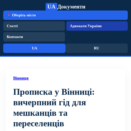
UA
Документи
Оберіть місто
Статті
Адвокати України
Контакти
UA
RU
Вінниця
Прописка у Вінниці:
вичерпний гід для
мешканців та
переселенців