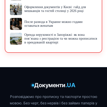
Оформлення документів у Києві: гайд для
мешканців та гостей столиці у 2026 році
После развода в Украине можно годами
оставаться женатым
Оренда нерухомості в Запоріжжі: як вона
пов’язана з реєстрацією та чи можна прописатися
в орендованій квартирі
Документи
.UA
Розповідаємо про прописку та паспорти простою
мовою. Без черг, без нервів і без зайвих паперів у