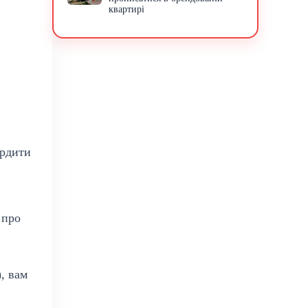
квартирі
ердити
 про
, вам