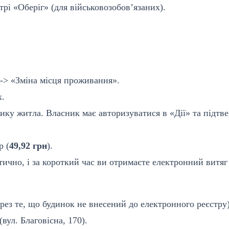
трі «Оберіг» (для військовозобов’язаних).
-> «Зміна місця проживання».
х.
ику житла. Власник має авторизуватися в «Дії» та підтв
р (
49,92 грн
).
ично, і за короткий час ви отримаєте електронний витяг
ез те, що будинок не внесений до електронного реєстру)
ул. Благовісна, 170).