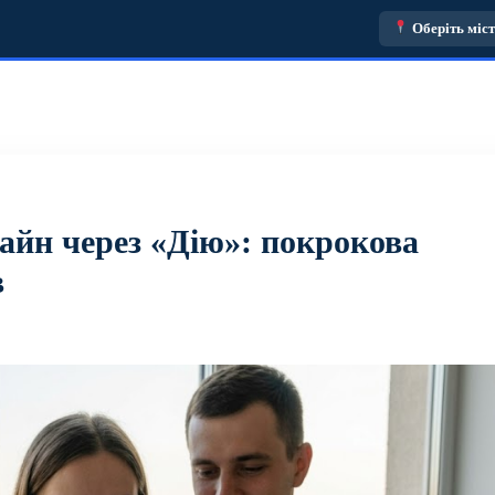
Оберіть міс
айн через «Дію»: покрокова
в