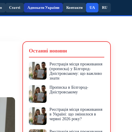
то
Статті
Адвокати України
Контакти
UA
RU
Останні новини
Реєстрація місця проживання
(прописка) у Білгород-
Дністровському: що важливо
знати
Прописка в Білгород-
Дністровському
Реєстрація місця проживання
в Україні: що змінилося в
червні 2026 року?
Реєстрація місця проживання