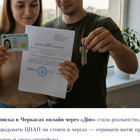
писка в Черкасах онлайн через «Дію»
стала реальністю,
відвідувати ЦНАП чи стояти в чергах — отримати витяг п
лин зі свого смартфона.