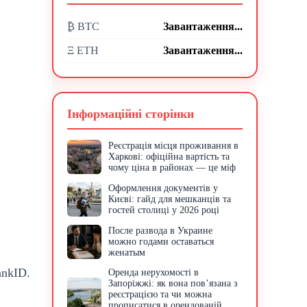
₿ BTC
Завантаження...
Ξ ETH
Завантаження...
Інформаційні сторінки
Реєстрація місця проживання в
Харкові: офіційна вартість та
чому ціна в районах — це міф
Оформлення документів у
Києві: гайд для мешканців та
гостей столиці у 2026 році
После развода в Украине
можно годами оставаться
женатым
ankID.
Оренда нерухомості в
Запоріжжі: як вона пов’язана з
реєстрацією та чи можна
прописатися в орендованій