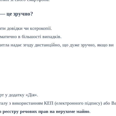
 — це зручно?
ти довідки чи ксерокопії.
матично в більшості випадків.
тла надає згоду дистанційно, що дуже зручно, якщо ви
т у додатку «Дія».
талу з використанням КЕП (електронного підпису) або B
 реєстру речових прав на нерухоме майно
.