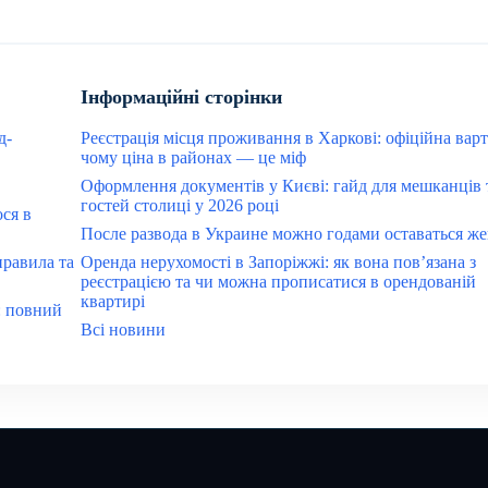
Інформаційні сторінки
д-
Реєстрація місця проживання в Харкові: офіційна варт
чому ціна в районах — це міф
Оформлення документів у Києві: гайд для мешканців 
гостей столиці у 2026 році
ося в
После развода в Украине можно годами оставаться ж
правила та
Оренда нерухомості в Запоріжжі: як вона пов’язана з
реєстрацією та чи можна прописатися в орендованій
квартирі
: повний
Всі новини