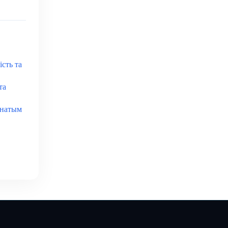
ість та
та
енатым