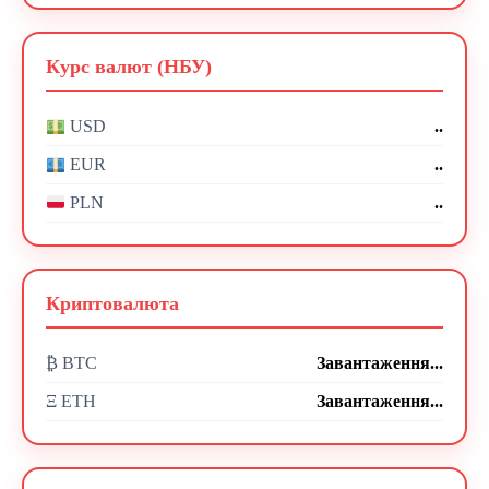
Курс валют (НБУ)
..
USD
..
EUR
..
PLN
Криптовалюта
₿ BTC
Завантаження...
Ξ ETH
Завантаження...