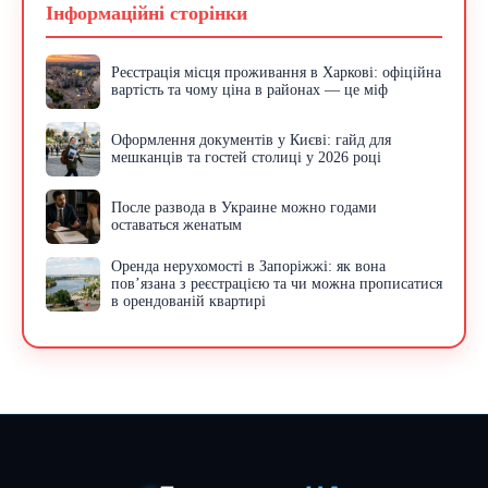
Інформаційні сторінки
Реєстрація місця проживання в Харкові: офіційна
вартість та чому ціна в районах — це міф
Оформлення документів у Києві: гайд для
мешканців та гостей столиці у 2026 році
После развода в Украине можно годами
оставаться женатым
Оренда нерухомості в Запоріжжі: як вона
пов’язана з реєстрацією та чи можна прописатися
в орендованій квартирі