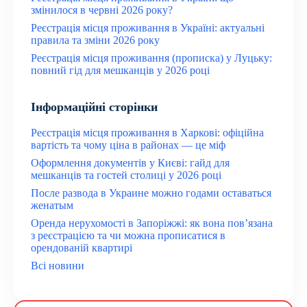
змінилося в червні 2026 року?
Реєстрація місця проживання в Україні: актуальні
правила та зміни 2026 року
Реєстрація місця проживання (прописка) у Луцьку:
повний гід для мешканців у 2026 році
Інформаційні сторінки
Реєстрація місця проживання в Харкові: офіційна
вартість та чому ціна в районах — це міф
Оформлення документів у Києві: гайд для
мешканців та гостей столиці у 2026 році
После развода в Украине можно годами оставаться
женатым
Оренда нерухомості в Запоріжжі: як вона пов’язана
з реєстрацією та чи можна прописатися в
орендованій квартирі
Всі новини