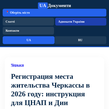
UA
Документи
Оберіть місто
Статті
Адвокати України
Контакти
UA
RU
Черкаси
Регистрация места
жительства Черкассы в
2026 году: инструкция
для ЦНАП и Дии