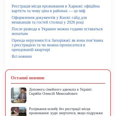
Реєстрація місця проживання в Харкові: офіційна
вартість та чому ціна в районах — це міф
Оформлення документів у Києві: гайд для
мешканців та гостей столиці у 2026 році
После развода в Украине можно годами оставаться
женатым
Оренда нерухомості в Запоріжжі: як вона пов’язана
з реєстрацією та чи можна прописатися в
орендованій квартирі
Всі новини
Останні новини
Допомога сімейного адвоката в Україні:
Скрябін Олексій Миколайович
Розірвання шлюбу без реєстрації місця
проживання: куди звертатися, якщо подружжя