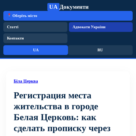
UA
Документи
Оберіть місто
Статті
Адвокати України
Контакти
UA
RU
Біла Церква
Регистрация места
жительства в городе
Белая Церковь: как
сделать прописку через