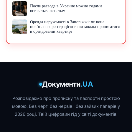
После развода в Украине можно годами
оставаться женатым
Оренда нерухомості в Запоріжжі: як вона
пов’язана з реєстрацією та чи можна прописатися
в орендованій квартирі
Документи
.UA
Розповідаємо про прописку та паспорти простою
мовою. Без черг, без нервів і без зайвих паперів у
2026 році. Твій цифровий гід у світі документів.