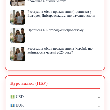
проживає в різних містах
Реєстрація місця проживання (прописка) у
Білгород-Дністровському: що важливо знати
Прописка в Білгород-Дністровському
Реєстрація місця проживання в Україні: що
змінилося в червні 2026 року?
Курс валют (НБУ)
..
USD
..
EUR