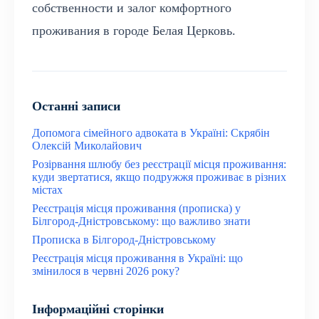
собственности и залог комфортного
проживания в городе Белая Церковь.
Останні записи
Допомога сімейного адвоката в Україні: Скрябін
Олексій Миколайович
Розірвання шлюбу без реєстрації місця проживання:
куди звертатися, якщо подружжя проживає в різних
містах
Реєстрація місця проживання (прописка) у
Білгород-Дністровському: що важливо знати
Прописка в Білгород-Дністровському
Реєстрація місця проживання в Україні: що
змінилося в червні 2026 року?
Інформаційні сторінки