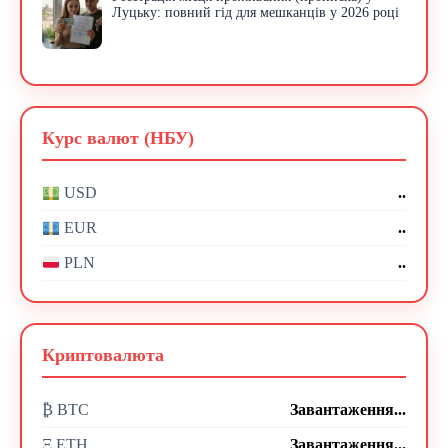
Луцьку: повний гід для мешканців у 2026 році
Курс валют (НБУ)
..
USD
..
EUR
..
PLN
Криптовалюта
₿ BTC
Завантаження...
Ξ ETH
Завантаження...