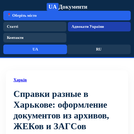
UA
Документи
Оберіть місто
Статті
Адвокати України
Контакти
UA
RU
Харків
Справки разные в
Харькове: оформление
документов из архивов,
ЖЕКов и ЗАГСов