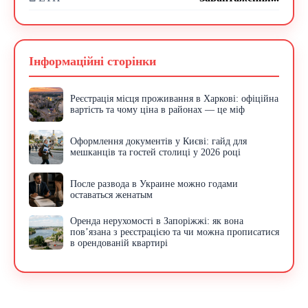
Інформаційні сторінки
Реєстрація місця проживання в Харкові: офіційна
вартість та чому ціна в районах — це міф
Оформлення документів у Києві: гайд для
мешканців та гостей столиці у 2026 році
После развода в Украине можно годами
оставаться женатым
Оренда нерухомості в Запоріжжі: як вона
пов’язана з реєстрацією та чи можна прописатися
в орендованій квартирі