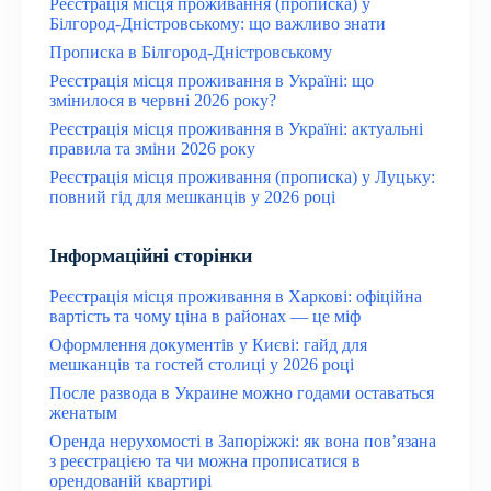
Реєстрація місця проживання (прописка) у
Білгород-Дністровському: що важливо знати
Прописка в Білгород-Дністровському
Реєстрація місця проживання в Україні: що
змінилося в червні 2026 року?
Реєстрація місця проживання в Україні: актуальні
правила та зміни 2026 року
Реєстрація місця проживання (прописка) у Луцьку:
повний гід для мешканців у 2026 році
Інформаційні сторінки
Реєстрація місця проживання в Харкові: офіційна
вартість та чому ціна в районах — це міф
Оформлення документів у Києві: гайд для
мешканців та гостей столиці у 2026 році
После развода в Украине можно годами оставаться
женатым
Оренда нерухомості в Запоріжжі: як вона пов’язана
з реєстрацією та чи можна прописатися в
орендованій квартирі