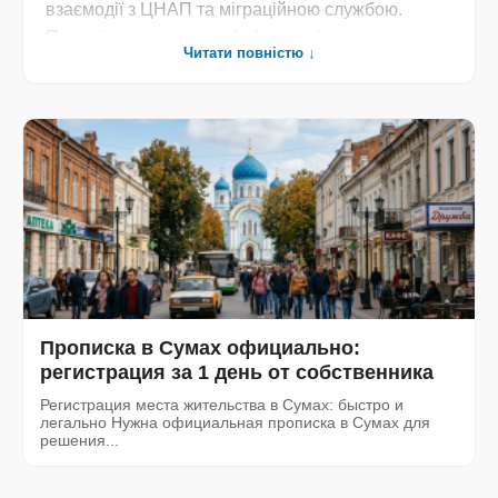
взаємодії з ЦНАП та міграційною службою.
Перевірена юридична інформація, що допоможе
Читати повністю ↓
мешканцям та гостям Сум швидко та без зайвих
бюрократичних перешкод вирішити
адміністративні питання».
Прописка в Сумах официально:
регистрация за 1 день от собственника
Регистрация места жительства в Сумах: быстро и
легально Нужна официальная прописка в Сумах для
решения...