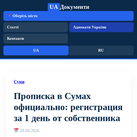
UA
Документи
Оберіть місто
Статті
Адвокати України
Контакти
UA
RU
Суми
Прописка в Сумах
официально: регистрация
за 1 день от собственника
28.04.2026