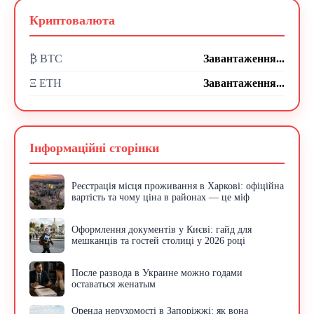
Криптовалюта
₿ BTC
Завантаження...
Ξ ETH
Завантаження...
Інформаційні сторінки
Реєстрація місця проживання в Харкові: офіційна
вартість та чому ціна в районах — це міф
Оформлення документів у Києві: гайд для
мешканців та гостей столиці у 2026 році
После развода в Украине можно годами
оставаться женатым
Оренда нерухомості в Запоріжжі: як вона