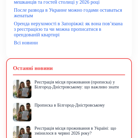
мешканців та гостей столиці у 2026 році
После развода в Украине можно годами оставаться
женатым
Оренда нерухомості в Запоріжжі: як вона пов’язана
з реєстрацією та чи можна прописатися в
орендованій квартирі
Всі новини
Останні новини
Реєстрація місця проживання (прописка) у
Білгород-Дністровському: що важливо знати
Прописка в Білгород-Дністровському
Реєстрація місця проживання в Україні: що
змінилося в червні 2026 року?