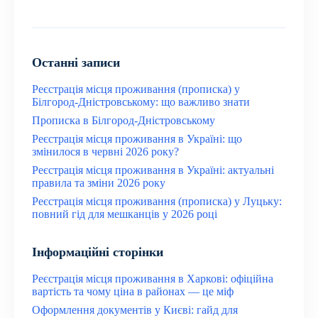
Останні записи
Реєстрація місця проживання (прописка) у
Білгород-Дністровському: що важливо знати
Прописка в Білгород-Дністровському
Реєстрація місця проживання в Україні: що
змінилося в червні 2026 року?
Реєстрація місця проживання в Україні: актуальні
правила та зміни 2026 року
Реєстрація місця проживання (прописка) у Луцьку:
повний гід для мешканців у 2026 році
Інформаційні сторінки
Реєстрація місця проживання в Харкові: офіційна
вартість та чому ціна в районах — це міф
Оформлення документів у Києві: гайд для