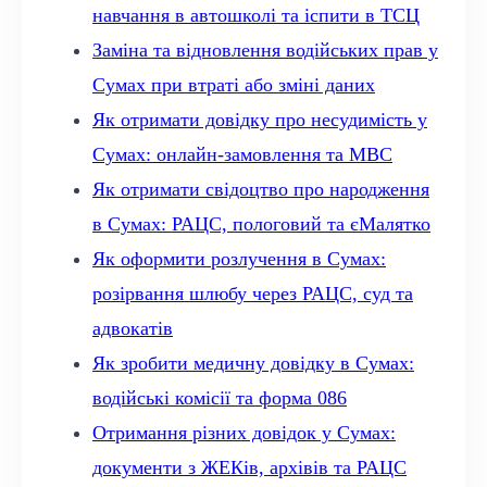
навчання в автошколі та іспити в ТСЦ
Заміна та відновлення водійських прав у
Сумах при втраті або зміні даних
Як отримати довідку про несудимість у
Сумах: онлайн-замовлення та МВС
Як отримати свідоцтво про народження
в Сумах: РАЦС, пологовий та єМалятко
Як оформити розлучення в Сумах:
розірвання шлюбу через РАЦС, суд та
адвокатів
Як зробити медичну довідку в Сумах:
водійські комісії та форма 086
Отримання різних довідок у Сумах:
документи з ЖЕКів, архівів та РАЦС