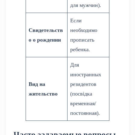
для мужчин).
Если
Свидетельств
необходимо
о о рождении
прописать
ребенка.
Для
иностранных
Вид на
резидентов
жительство
(посвідка
временная/
постоянная).
Часто задаваемые вопросы