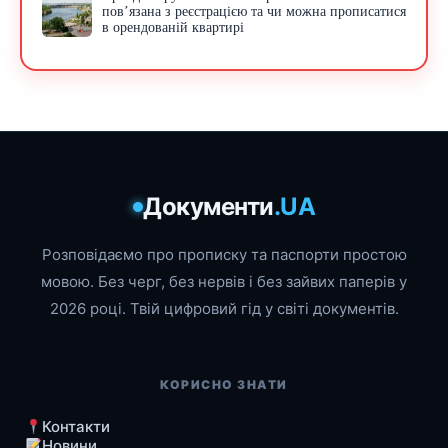
пов’язана з реєстрацією та чи можна прописатися
в орендованій квартирі
Документи
.UA
Розповідаємо про прописку та паспорти простою
мовою. Без черг, без нервів і без зайвих паперів у
2026 році. Твій цифровий гід у світі документів.
КОРИСНО ЗНАТИ
Контакти
Новини