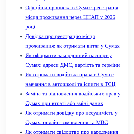
Офіційна прописка в Сумах: реєстрація
місця проживання через ЦНАП у 2026
році
Довідка про реєстрацію місця
проживання: як отримати витяг у Сумах
Як оформити закордонний паспорт у
Сумах: адреси ДМС, вартість та терміни
Як отримати водійські права в Сумах:
навчання в автошколі та іспити в ТСЦ
Заміна та відновлення водійських прав у
Сумах при втраті або зміні даних
Як отримати довідку про несудимість у
Сумах: онлайн-замовлення та МВС
Як отримати свідоцтво про народження