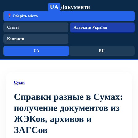
UA
Документи
Оберіть місто
Статті
Адвокати України
Контакти
UA
RU
Суми
Справки разные в Сумах:
получение документов из
ЖЭКов, архивов и
ЗАГСов