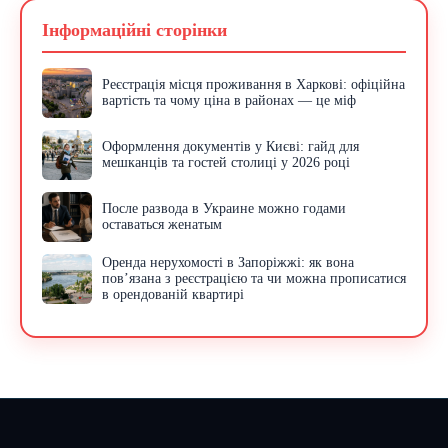
Інформаційні сторінки
Реєстрація місця проживання в Харкові: офіційна
вартість та чому ціна в районах — це міф
Оформлення документів у Києві: гайд для
мешканців та гостей столиці у 2026 році
После развода в Украине можно годами
оставаться женатым
Оренда нерухомості в Запоріжжі: як вона
пов’язана з реєстрацією та чи можна прописатися
в орендованій квартирі