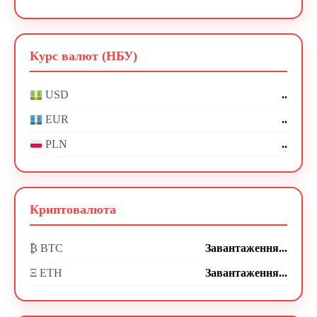
Курс валют (НБУ)
..
USD
..
EUR
..
PLN
Криптовалюта
₿ BTC
Завантаження...
Ξ ETH
Завантаження...