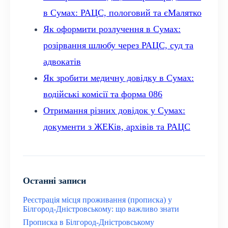
в Сумах: РАЦС, пологовий та єМалятко
Як оформити розлучення в Сумах:
розірвання шлюбу через РАЦС, суд та
адвокатів
Як зробити медичну довідку в Сумах:
водійські комісії та форма 086
Отримання різних довідок у Сумах:
документи з ЖЕКів, архівів та РАЦС
Останні записи
Реєстрація місця проживання (прописка) у
Білгород-Дністровському: що важливо знати
Прописка в Білгород-Дністровському