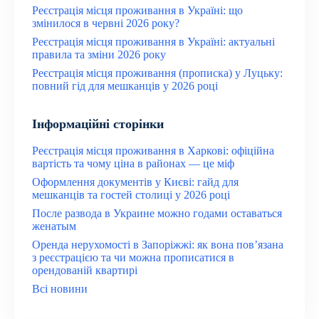
Реєстрація місця проживання в Україні: що
змінилося в червні 2026 року?
Реєстрація місця проживання в Україні: актуальні
правила та зміни 2026 року
Реєстрація місця проживання (прописка) у Луцьку:
повний гід для мешканців у 2026 році
Інформаційні сторінки
Реєстрація місця проживання в Харкові: офіційна
вартість та чому ціна в районах — це міф
Оформлення документів у Києві: гайд для
мешканців та гостей столиці у 2026 році
После развода в Украине можно годами оставаться
женатым
Оренда нерухомості в Запоріжжі: як вона пов’язана
з реєстрацією та чи можна прописатися в
орендованій квартирі
Всі новини