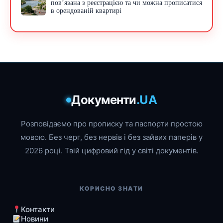
пов’язана з реєстрацією та чи можна прописатися
в орендованій квартирі
Документи
.UA
Розповідаємо про прописку та паспорти простою
мовою. Без черг, без нервів і без зайвих паперів у
2026 році. Твій цифровий гід у світі документів.
КОРИСНО ЗНАТИ
Контакти
Новини