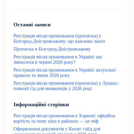
Останні записи
Реєстрація місця проживання (прописка) у
Білгород-Дністровському: що важливо знати
Прописка в Білгород-Дністровському
Реєстрація місця проживання в Україні: що
змінилося в червні 2026 року?
Реєстрація місця проживання в Україні: актуальні
правила та зміни 2026 року
Реєстрація місця проживання (прописка) у Луцьку:
повний гід для мешканців у 2026 році
Інформаційні сторінки
Реєстрація місця проживання в Харкові: офіційна
вартість та чому ціна в районах — це міф
Оформлення документів у Києві: гайд для