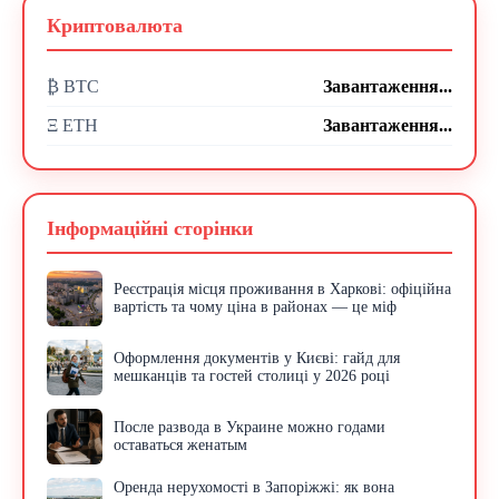
Криптовалюта
₿ BTC
Завантаження...
Ξ ETH
Завантаження...
Інформаційні сторінки
Реєстрація місця проживання в Харкові: офіційна
вартість та чому ціна в районах — це міф
Оформлення документів у Києві: гайд для
мешканців та гостей столиці у 2026 році
После развода в Украине можно годами
оставаться женатым
Оренда нерухомості в Запоріжжі: як вона