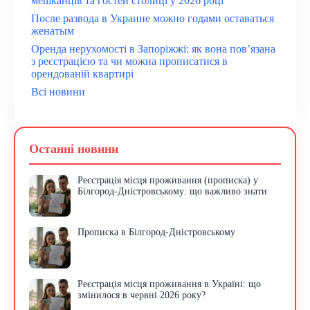
мешканців та гостей столиці у 2026 році
После развода в Украине можно годами оставаться
женатым
Оренда нерухомості в Запоріжжі: як вона пов’язана
з реєстрацією та чи можна прописатися в
орендованій квартирі
Всі новини
Останні новини
Реєстрація місця проживання (прописка) у
Білгород-Дністровському: що важливо знати
Прописка в Білгород-Дністровському
Реєстрація місця проживання в Україні: що
змінилося в червні 2026 року?