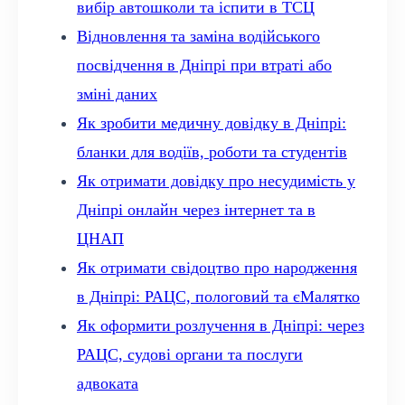
вибір автошколи та іспити в ТСЦ
Відновлення та заміна водійського
посвідчення в Дніпрі при втраті або
зміні даних
Як зробити медичну довідку в Дніпрі:
бланки для водіїв, роботи та студентів
Як отримати довідку про несудимість у
Дніпрі онлайн через інтернет та в
ЦНАП
Як отримати свідоцтво про народження
в Дніпрі: РАЦС, пологовий та єМалятко
Як оформити розлучення в Дніпрі: через
РАЦС, судові органи та послуги
адвоката