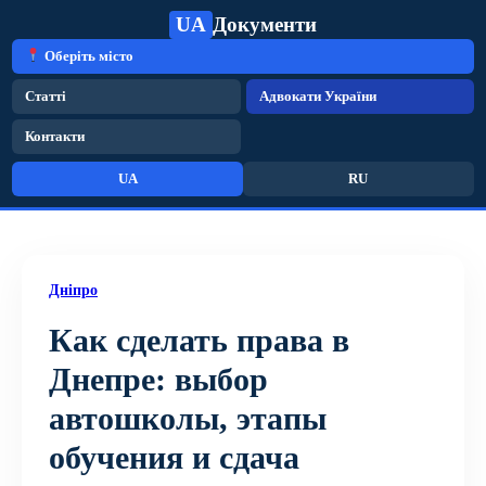
UA
Документи
Оберіть місто
Статті
Адвокати України
Контакти
UA
RU
Дніпро
Как сделать права в
Днепре: выбор
автошколы, этапы
обучения и сдача