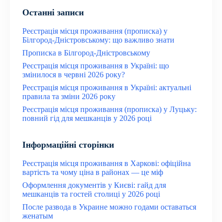
Останні записи
Реєстрація місця проживання (прописка) у
Білгород-Дністровському: що важливо знати
Прописка в Білгород-Дністровському
Реєстрація місця проживання в Україні: що
змінилося в червні 2026 року?
Реєстрація місця проживання в Україні: актуальні
правила та зміни 2026 року
Реєстрація місця проживання (прописка) у Луцьку:
повний гід для мешканців у 2026 році
Інформаційні сторінки
Реєстрація місця проживання в Харкові: офіційна
вартість та чому ціна в районах — це міф
Оформлення документів у Києві: гайд для
мешканців та гостей столиці у 2026 році
После развода в Украине можно годами оставаться
женатым