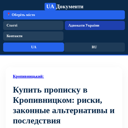
UA
Документи
Оберіть місто
Статті
Адвокати України
Контакти
UA
RU
Кропивницький:
Купить прописку в
Кропивницком: риски,
законные альтернативы и
последствия