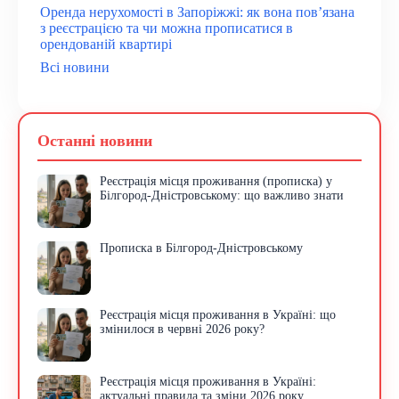
Оренда нерухомості в Запоріжжі: як вона пов’язана
з реєстрацією та чи можна прописатися в
орендованій квартирі
Всі новини
Останні новини
Реєстрація місця проживання (прописка) у
Білгород-Дністровському: що важливо знати
Прописка в Білгород-Дністровському
Реєстрація місця проживання в Україні: що
змінилося в червні 2026 року?
Реєстрація місця проживання в Україні:
актуальні правила та зміни 2026 року