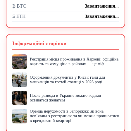
₿ BTC
Завантаження...
Ξ ETH
Завантаження...
Інформаційні сторінки
Реєстрація місця проживання в Харкові: офіційна
вартість та чому ціна в районах — це міф
Оформлення документів у Києві: гайд для
мешканців та гостей столиці у 2026 році
После развода в Украине можно годами
оставаться женатым
Оренда нерухомості в Запоріжжі: як вона
пов’язана з реєстрацією та чи можна прописатися
в орендованій квартирі