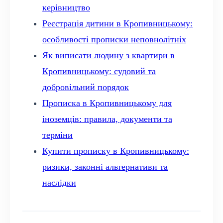
керівництво
Реєстрація дитини в Кропивницькому:
особливості прописки неповнолітніх
Як виписати людину з квартири в
Кропивницькому: судовий та
добровільний порядок
Прописка в Кропивницькому для
іноземців: правила, документи та
терміни
Купити прописку в Кропивницькому:
ризики, законні альтернативи та
наслідки