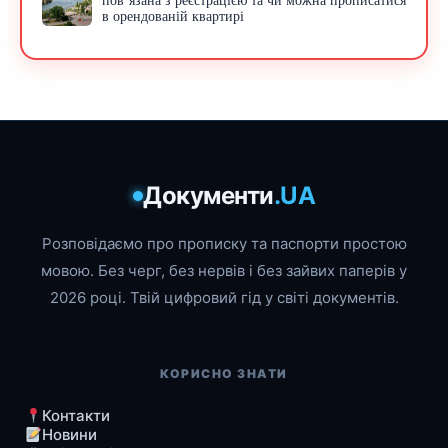
пов’язана з реєстрацією та чи можна прописатися
в орендованій квартирі
Документи
.UA
Розповідаємо про прописку та паспорти простою
мовою. Без черг, без нервів і без зайвих паперів у
2026 році. Твій цифровий гід у світі документів.
КОРИСНО ЗНАТИ
Контакти
Новини