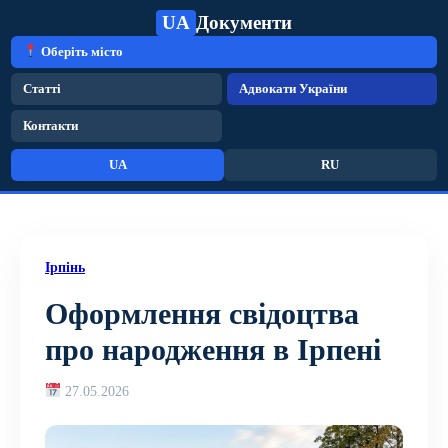
UA
Документи
Оберіть місто
Статті
Адвокати України
Контакти
UA
RU
Ірпінь
Оформлення свідоцтва
про народження в Ірпені
27.05.2026