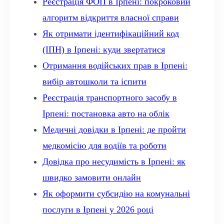
Реєстрація ФОП в Ірпені: покроковий
алгоритм відкриття власної справи
Як отримати ідентифікаційний код
(ІПН) в Ірпені: куди звертатися
Отримання водійських прав в Ірпені:
вибір автошколи та іспити
Реєстрація транспортного засобу в
Ірпені: постановка авто на облік
Медичні довідки в Ірпені: де пройти
медкомісію для водіїв та роботи
Довідка про несудимість в Ірпені: як
швидко замовити онлайн
Як оформити субсидію на комунальні
послуги в Ірпені у 2026 році