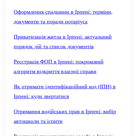
Оформлення спадщини в Ірпені: терміни,
документи та поради нотаріуса
Приватизація житла в Ірпені: актуальний
порядок дій та список документів
Реєстрація ФОП в Ірпені: покроковий
алгоритм відкриття власної справи
Як отримати ідентифікаційний код (ІПН) в
Ірпені: куди звертатися
Отримання водійських прав в Ірпені: вибір
автошколи та іспити