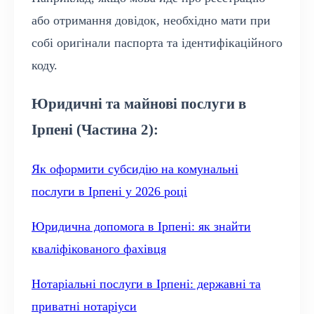
або отримання довідок, необхідно мати при
собі оригінали паспорта та ідентифікаційного
коду.
Юридичні та майнові послуги в
Ірпені (Частина 2):
Як оформити субсидію на комунальні
послуги в Ірпені у 2026 році
Юридична допомога в Ірпені: як знайти
кваліфікованого фахівця
Нотаріальні послуги в Ірпені: державні та
приватні нотаріуси