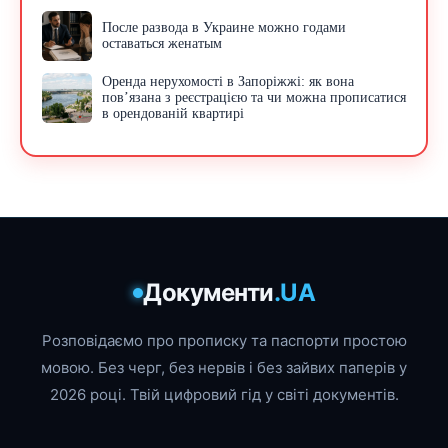
После развода в Украине можно годами
оставаться женатым
Оренда нерухомості в Запоріжжі: як вона
пов’язана з реєстрацією та чи можна прописатися
в орендованій квартирі
Документи
.UA
Розповідаємо про прописку та паспорти простою
мовою. Без черг, без нервів і без зайвих паперів у
2026 році. Твій цифровий гід у світі документів.