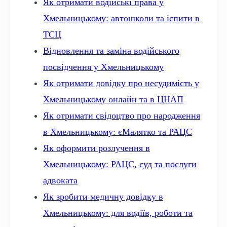
Як отримати водійські права у
Хмельницькому: автошколи та іспити в
ТСЦ
Відновлення та заміна водійського
посвідчення у Хмельницькому
Як отримати довідку про несудимість у
Хмельницькому онлайн та в ЦНАП
Як отримати свідоцтво про народження
в Хмельницькому: єМалятко та РАЦС
Як оформити розлучення в
Хмельницькому: РАЦС, суд та послуги
адвоката
Як зробити медичну довідку в
Хмельницькому: для водіїв, роботи та