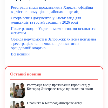
Реєстрація місця проживання в Харкові: офіційна
вартість та чому ціна в районах — це міф
Оформлення документів у Києві: гайд для
мешканців та гостей столиці у 2026 році
После развода в Украине можно годами оставаться
женатым
Оренда нерухомості в Запоріжжі: як вона пов’язана
з реєстрацією та чи можна прописатися в
орендованій квартирі
Всі новини
Останні новини
Реєстрація місця проживання (прописка) у
Білгород-Дністровському: що важливо знати
Прописка в Білгород-Дністровському