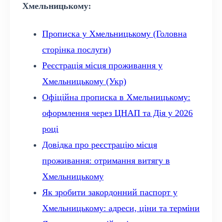
Хмельницькому:
Прописка у Хмельницькому (Головна
сторінка послуги)
Реєстрація місця проживання у
Хмельницькому (Укр)
Офіційна прописка в Хмельницькому:
оформлення через ЦНАП та Дія у 2026
році
Довідка про реєстрацію місця
проживання: отримання витягу в
Хмельницькому
Як зробити закордонний паспорт у
Хмельницькому: адреси, ціни та терміни