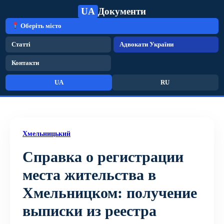
UA
Документи
Оберіть місто
Статті
Адвокати України
Контакти
UA
RU
Хмельницький
Справка о регистрации
места жительства в
Хмельницком: получение
выписки из реестра