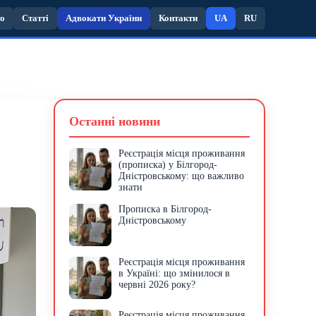
то
Статті
Адвокати України
Контакти
UA
RU
Останні новини
Реєстрація місця проживання
(прописка) у Білгород-
Дністровському: що важливо
знати
Прописка в Білгород-
Дністровському
Реєстрація місця проживання
в Україні: що змінилося в
червні 2026 року?
Реєстрація місця проживання