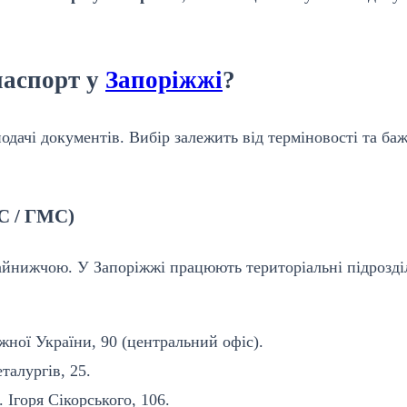
паспорт у
Запоріжжі
?
одачі документів. Вибір залежить від терміновості та ба
С / ГМС)
найнижчою. У Запоріжжі працюють територіальні підрозді
жної України, 90 (центральний офіс).
талургів, 25.
. Ігоря Сікорського, 106.