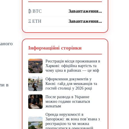
₿ BTC
Завантаження...
Ξ ETH
Завантаження...
жаного
Інформаційні сторінки
Реєстрація місця проживання в
Харкові: офіційна вартість та
чому ціна в районах — це міф
Оформлення документів у
Києві: гайд для мешканців та
ли в
гостей столиці у 2026 році
После развода в Украине
можно годами оставаться
женатым
Оренда нерухомості в
Запоріжжі: як вона пов’язана з
реєстрацією та чи можна
прописатися в орендованій