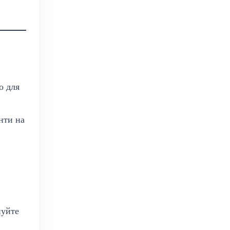
о для
нти на
нуйте