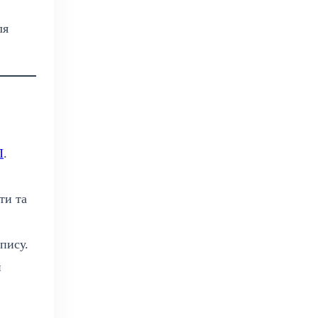
ля
П
.
ти та
пису.
й