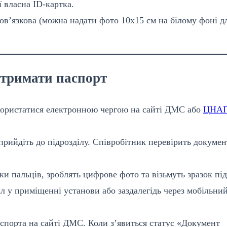
 власна ID-картка.
бов’язкова (можна надати фото 10х15 см на білому фоні д
отримати паспорт
ористатися електронною чергою на сайті ДМС або
ЦНА
рийдіть до підрозділу. Співробітник перевірить докумен
ки пальців, зроблять цифрове фото та візьмуть зразок під
 у приміщенні установи або заздалегідь через мобільни
спорта на сайті ДМС. Коли з’явиться статус «Документ