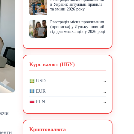
в Україні: актуальні правила
та зміни 2026 року
Реєстрація місця проживання
(прописка) у Луцьку: повний
гід для мешканців у 2026 році
Курс валют (НБУ)
..
USD
..
EUR
..
PLN
уючи
Криптовалюта
менти