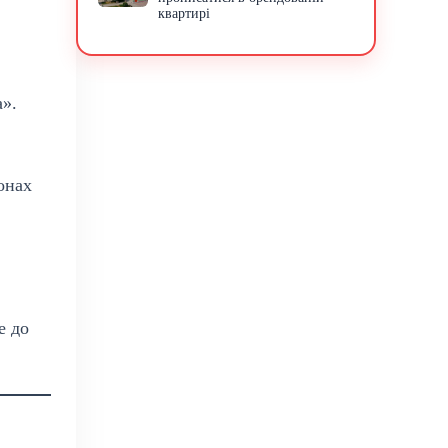
квартирі
».
онах
е до