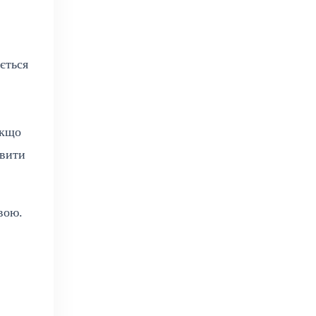
ється
Якщо
явити
вою.
.