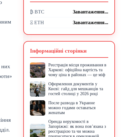
ю
₿ BTC
Завантаження...
ичним
Ξ ETH
Завантаження...
Інформаційні сторінки
Реєстрація місця проживання в
з них
Харкові: офіційна вартість та
чому ціна в районах — це міф
роти»
Оформлення документів у
Києві: гайд для мешканців та
гостей столиці у 2026 році
После развода в Украине
можно годами оставаться
женатым
ління
Оренда нерухомості в
Запоріжжі: як вона пов’язана з
дділ.
реєстрацією та чи можна
прописатися в орендованій