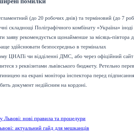
оширені помилки
егламентний (до 20 робочих днів) та терміновий (до 7 ро
ичні складнощі Поліграфічного комбінату «Україна» іноді
ти заяву рекомендується щонайменше за місяць-півтора д
раще здійснювати безпосередньо в терміналах
ному ЦНАПі чи відділенні ДМС, або через офіційний сайт
итеся з реквізитами львівського бюджету. Ретельно пере
тиницею на екрані монітора інспектора перед підписанн
обить документ недійсним на кордоні.
у Львові: нові правила та процедури
ьвові: актуальний гайд для мешканців