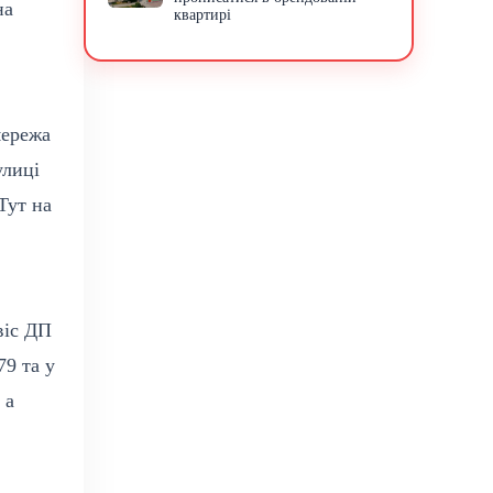
на
квартирі
мережа
улиці
Тут на
віс ДП
79 та у
 а