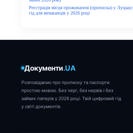
Реєстрація місця проживання (прописка) у Луцьку
гід для мешканців у 2026 році
Документи
.UA
Розповідаємо про прописку та паспорти
простою мовою. Без черг, без нервів і без
зайвих паперів у 2026 році. Твій цифровий гід
у світі документів.