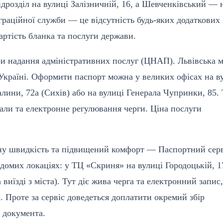
дрозділ на вулиці Залізничній, 16, а Шевченківський — 
іграційної служби — це відсутність будь-яких додаткових
артість бланка та послуги держави.
 надання адміністративних послуг (ЦНАП). Львівська 
країні. Оформити паспорт можна у великих офісах на в
лини, 72а (Сихів) або на вулиці Генерала Чупринки, 85. 
зали та електронне регулювання черги. Ціна послуги
льну швидкість та підвищений комфорт — Паспортний сер
домих локаціях: у ТЦ «Скриня» на вулиці Городоцькій, 1
виїзді з міста). Тут діє жива черга та електронний запис,
 Проте за сервіс доведеться доплатити окремий збір
ь документа.