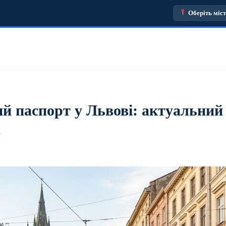
Оберіть міс
й паспорт у Львові: актуальний
а