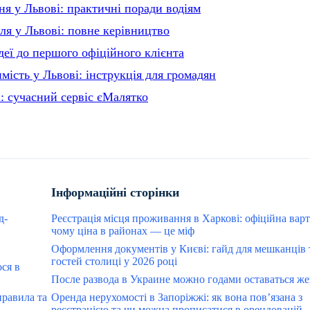
ня у Львові: практичні поради водіям
ля у Львові: повне керівництво
деї до першого офіційного клієнта
мість у Львові: інструкція для громадян
: сучасний сервіс єМалятко
Інформаційні сторінки
д-
Реєстрація місця проживання в Харкові: офіційна варт
чому ціна в районах — це міф
Оформлення документів у Києві: гайд для мешканців 
гостей столиці у 2026 році
ося в
После развода в Украине можно годами оставаться ж
правила та
Оренда нерухомості в Запоріжжі: як вона пов’язана з
реєстрацією та чи можна прописатися в орендованій