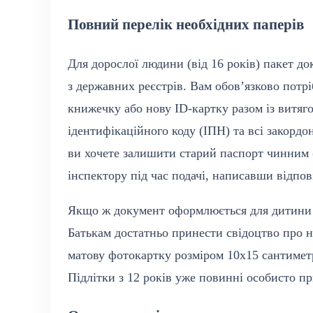
Повний перелік необхідних паперів
Для дорослої людини (від 16 років) пакет до
з державних реєстрів. Вам обов’язково потр
книжечку або нову ID-картку разом із витяг
ідентифікаційного коду (ІПН) та всі закордо
ви хочете залишити старий паспорт чинним (
інспектору під час подачі, написавши відпо
Якщо ж документ оформлюється для дитини ві
Батькам достатньо принести свідоцтво про н
матову фотокартку розміром 10х15 сантиметр
Підлітки з 12 років уже повинні особисто пр