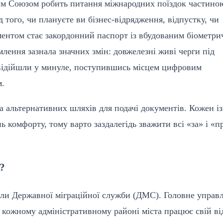
ким Союзом робить питання міжнародних поїздок частино
 того, чи плануєте ви бізнес-відрядження, відпустку, чи
ментом стає закордонний паспорт із вбудованим біометр
лення зазнала значних змін: довжелезні живі черги під
и відійшли у минуле, поступившись місцем цифровим
м.
ка альтернативних шляхів для подачі документів. Кожен і
нь комфорту, тому варто заздалегідь зважити всі «за» і «п
?
іли Державної міграційної служби (ДМС). Головне управ
 кожному адміністративному районі міста працює свій ві