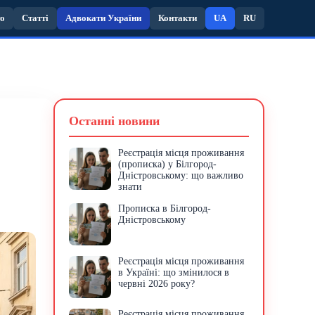
то
Статті
Адвокати України
Контакти
UA
RU
Останні новини
Реєстрація місця проживання
(прописка) у Білгород-
Дністровському: що важливо
знати
Прописка в Білгород-
Дністровському
Реєстрація місця проживання
в Україні: що змінилося в
червні 2026 року?
Реєстрація місця проживання