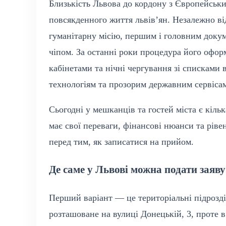
Близькість Львова до кордону з Європейсь
повсякденного життя львів’ян. Незалежно від
гуманітарну місію, першим і головним доку
чіпом. За останні роки процедура його оформ
кабінетами та нічні чергування зі спискам
технологіям та прозорим державним сервіса
Сьогодні у мешканців та гостей міста є кіль
має свої переваги, фінансові нюанси та ріве
перед тим, як записатися на прийом.
Де саме у Львові можна подати заяву
Перший варіант — це територіальні підрозд
розташоване на вулиці Донецькій, 3, проте в