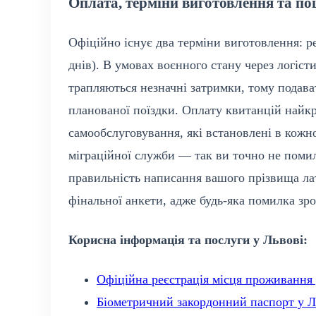
Оплата, терміни виготовлення та п
Офіційно існує два терміни виготовлення: р
днів). В умовах воєнного стану через логіст
трапляються незначні затримки, тому подава
планованої поїздки. Оплату квитанцій найк
самообслуговування, які встановлені в кож
міграційної служби — так ви точно не помил
правильність написання вашого прізвища ла
фінальної анкети, адже будь-яка помилка зр
Корисна інформація та послуги у Львові:
Офіційна реєстрація місця проживання 
Біометричний закордонний паспорт у Л