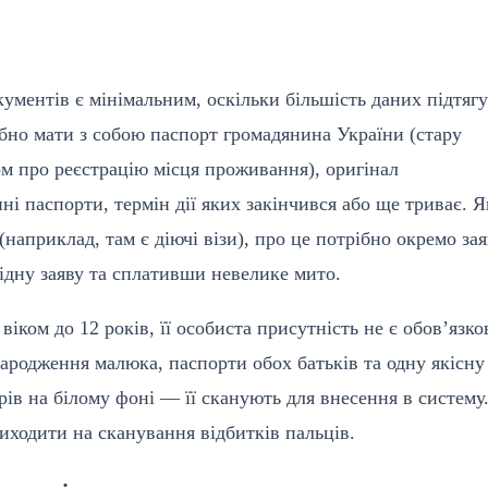
кументів є мінімальним, оскільки більшість даних підтягу
ібно мати з собою паспорт громадянина України (стару
ом про реєстрацію місця проживання), оригінал
нні паспорти, термін дії яких закінчився або ще триває. 
наприклад, там є діючі візи), про це потрібно окремо за
відну заяву та сплативши невелике мито.
ком до 12 років, її особиста присутність не є обов’язко
ародження малюка, паспорти обох батьків та одну якісну
ів на білому фоні — її сканують для внесення в систему
иходити на сканування відбитків пальців.