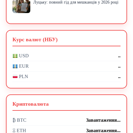
Луцьку: повний гід для мешканців у 2026 році
Курс валют (НБУ)
..
USD
..
EUR
..
PLN
Криптовалюта
₿ BTC
Завантаження...
Ξ ETH
Завантаження...