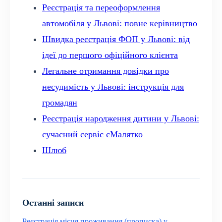
Реєстрація та переоформлення
автомобіля у Львові: повне керівництво
Швидка реєстрація ФОП у Львові: від
ідеї до першого офіційного клієнта
Легальне отримання довідки про
несудимість у Львові: інструкція для
громадян
Реєстрація народження дитини у Львові:
сучасний сервіс єМалятко
Шлюб
Останні записи
Реєстрація місця проживання (прописка) у