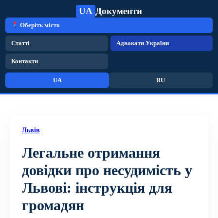
UA
Документи
Оберіть місто
Статті
Адвокати України
Контакти
UA
RU
Львів
Легальне отримання
довідки про несудимість у
Львові: інструкція для
громадян