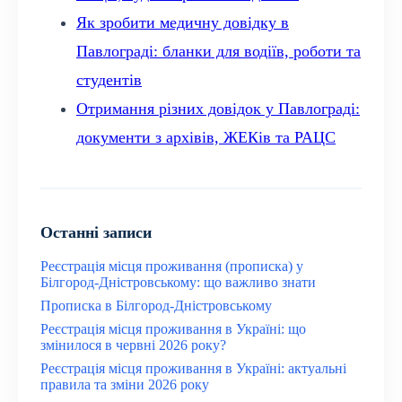
Як зробити медичну довідку в
Павлограді: бланки для водіїв, роботи та
студентів
Отримання різних довідок у Павлограді:
документи з архівів, ЖЕКів та РАЦС
Останні записи
Реєстрація місця проживання (прописка) у
Білгород-Дністровському: що важливо знати
Прописка в Білгород-Дністровському
Реєстрація місця проживання в Україні: що
змінилося в червні 2026 року?
Реєстрація місця проживання в Україні: актуальні
правила та зміни 2026 року