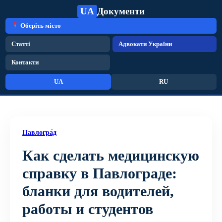
UA
Документи
Оберіть місто
Статті
Адвокати України
Контакти
UA
RU
Павлогра́д
Как сделать медицинскую
справку в Павлограде:
бланки для водителей,
работы и студентов