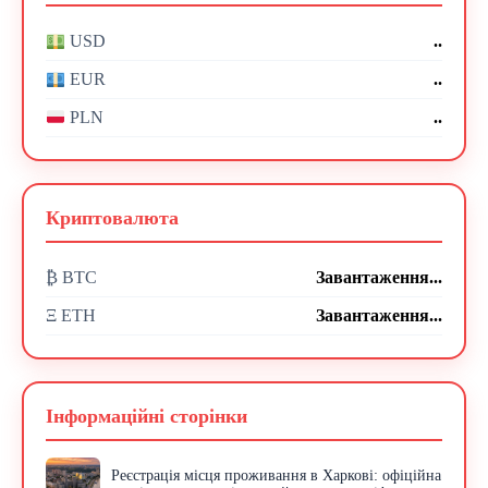
..
USD
..
EUR
..
PLN
Криптовалюта
₿ BTC
Завантаження...
Ξ ETH
Завантаження...
Інформаційні сторінки
Реєстрація місця проживання в Харкові: офіційна