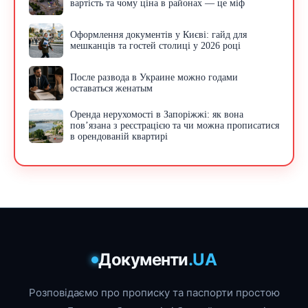
вартість та чому ціна в районах — це міф
Оформлення документів у Києві: гайд для
мешканців та гостей столиці у 2026 році
После развода в Украине можно годами
оставаться женатым
Оренда нерухомості в Запоріжжі: як вона
пов’язана з реєстрацією та чи можна прописатися
в орендованій квартирі
Документи
.UA
Розповідаємо про прописку та паспорти простою