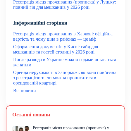
Реєстрація місця проживання (прописка) у Луцьку:
повний гід для мешканців у 2026 році
Інформаційні сторінки
Реєстрація місця проживання в Харкові: офіційна
вартість та чому ціна в районах — це міф
Оформлення документів у Києві: гайд для
мешканців та гостей столиці у 2026 році
После развода в Украине можно годами оставаться
женатым
Оренда нерухомості в Запоріжжі: як вона пов’язана
з реєстрацією та чи можна прописатися в
орендованій квартирі
Всі новини
Останні новини
Реєстрація місця проживання (прописка) у