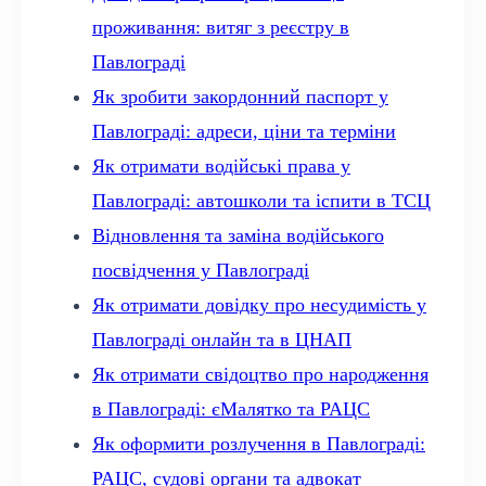
проживання: витяг з реєстру в
Павлограді
Як зробити закордонний паспорт у
Павлограді: адреси, ціни та терміни
Як отримати водійські права у
Павлограді: автошколи та іспити в ТСЦ
Відновлення та заміна водійського
посвідчення у Павлограді
Як отримати довідку про несудимість у
Павлограді онлайн та в ЦНАП
Як отримати свідоцтво про народження
в Павлограді: єМалятко та РАЦС
Як оформити розлучення в Павлограді:
РАЦС, судові органи та адвокат