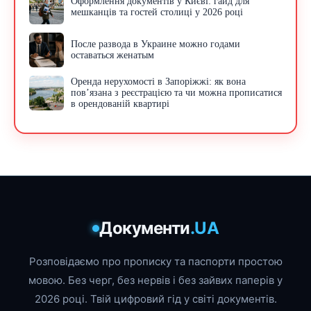
Оформлення документів у Києві: гайд для
мешканців та гостей столиці у 2026 році
После развода в Украине можно годами
оставаться женатым
Оренда нерухомості в Запоріжжі: як вона
пов’язана з реєстрацією та чи можна прописатися
в орендованій квартирі
Документи
.UA
Розповідаємо про прописку та паспорти простою
мовою. Без черг, без нервів і без зайвих паперів у
2026 році. Твій цифровий гід у світі документів.