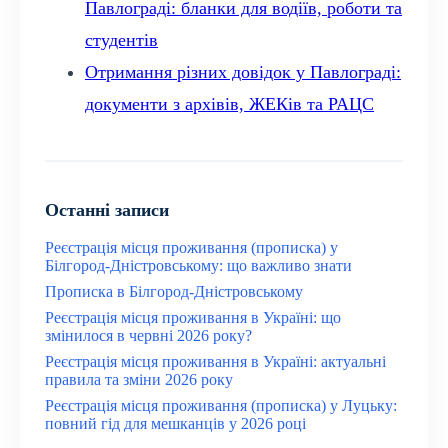
Павлограді: бланки для водіїв, роботи та
студентів
Отримання різних довідок у Павлограді:
документи з архівів, ЖЕКів та РАЦС
Останні записи
Реєстрація місця проживання (прописка) у
Білгород-Дністровському: що важливо знати
Прописка в Білгород-Дністровському
Реєстрація місця проживання в Україні: що
змінилося в червні 2026 року?
Реєстрація місця проживання в Україні: актуальні
правила та зміни 2026 року
Реєстрація місця проживання (прописка) у Луцьку:
повний гід для мешканців у 2026 році