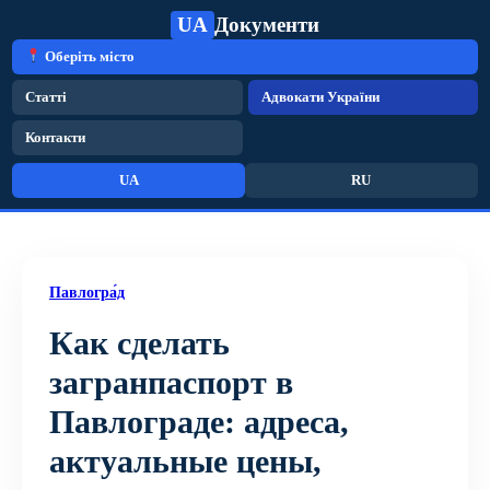
UA
Документи
Оберіть місто
Статті
Адвокати України
Контакти
UA
RU
Павлогра́д
Как сделать
загранпаспорт в
Павлограде: адреса,
актуальные цены,