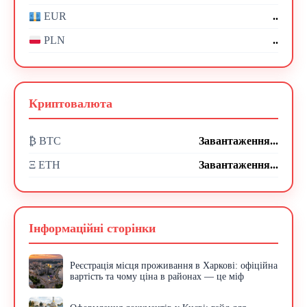
..
EUR
..
PLN
Криптовалюта
₿ BTC
Завантаження...
Ξ ETH
Завантаження...
Інформаційні сторінки
Реєстрація місця проживання в Харкові: офіційна
вартість та чому ціна в районах — це міф