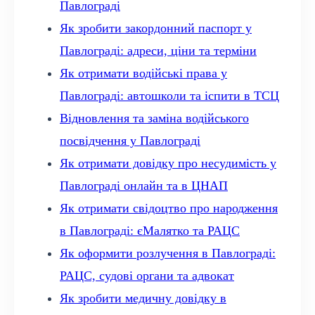
Павлограді
Як зробити закордонний паспорт у
Павлограді: адреси, ціни та терміни
Як отримати водійські права у
Павлограді: автошколи та іспити в ТСЦ
Відновлення та заміна водійського
посвідчення у Павлограді
Як отримати довідку про несудимість у
Павлограді онлайн та в ЦНАП
Як отримати свідоцтво про народження
в Павлограді: єМалятко та РАЦС
Як оформити розлучення в Павлограді:
РАЦС, судові органи та адвокат
Як зробити медичну довідку в