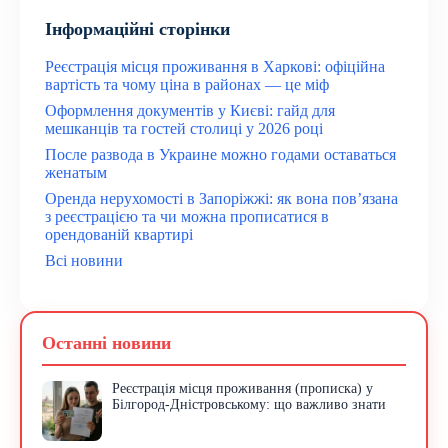
Інформаційні сторінки
Реєстрація місця проживання в Харкові: офіційна
вартість та чому ціна в районах — це міф
Оформлення документів у Києві: гайд для
мешканців та гостей столиці у 2026 році
После развода в Украине можно годами оставаться
женатым
Оренда нерухомості в Запоріжжі: як вона пов’язана
з реєстрацією та чи можна прописатися в
орендованій квартирі
Всі новини
Останні новини
Реєстрація місця проживання (прописка) у
Білгород-Дністровському: що важливо знати