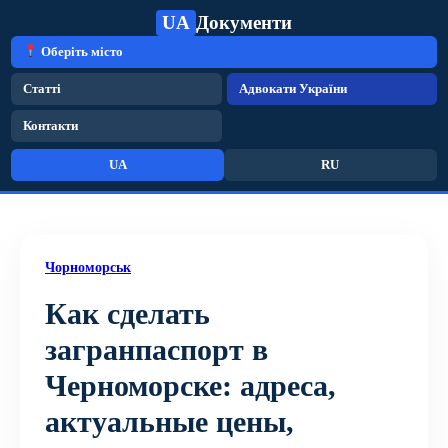
UA
Документи
Оберіть місто
Статті
Адвокати України
Контакти
UA
RU
Чорноморськ
Как сделать
загранпаспорт в
Черноморске: адреса,
актуальные цены,