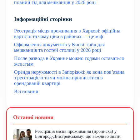
повний гід для мешканців у 2026 році
Інформаційні сторінки
Реєстрація місця проживання в Харкові: офіційна
вартість та чому ціна в районах — це міф
Оформлення документів у Києві: гайд для
мешканців та гостей столиці у 2026 році
После развода в Украине можно годами оставаться
женатым
Оренда нерухомості в Запоріжжі: як вона пов’язана
з реєстрацією та чи можна прописатися в
орендованій квартирі
Всі новини
Останні новини
Реєстрація місця проживання (прописка) у
Білгород-Дністровському: що важливо знати