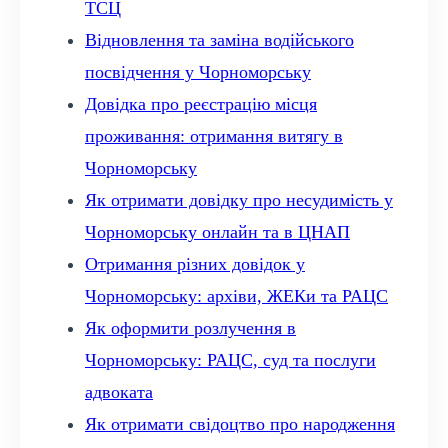
ТСЦ
Відновлення та заміна водійського
посвідчення у Чорноморську
Довідка про реєстрацію місця
проживання: отримання витягу в
Чорноморську
Як отримати довідку про несудимість у
Чорноморську онлайн та в ЦНАП
Отримання різних довідок у
Чорноморську: архіви, ЖЕКи та РАЦС
Як оформити розлучення в
Чорноморську: РАЦС, суд та послуги
адвоката
Як отримати свідоцтво про народження