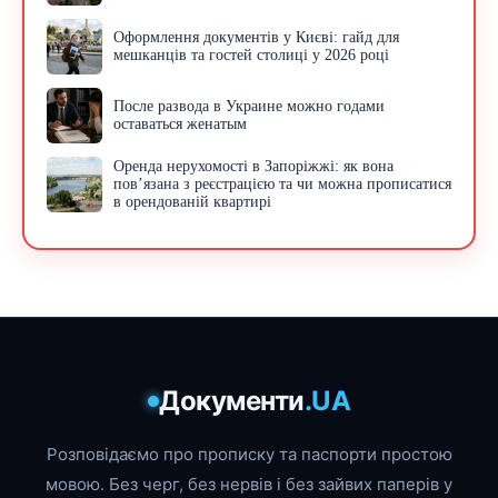
Оформлення документів у Києві: гайд для
мешканців та гостей столиці у 2026 році
После развода в Украине можно годами
оставаться женатым
Оренда нерухомості в Запоріжжі: як вона
пов’язана з реєстрацією та чи можна прописатися
в орендованій квартирі
Документи
.UA
Розповідаємо про прописку та паспорти простою
мовою. Без черг, без нервів і без зайвих паперів у