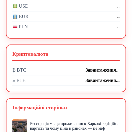
..
USD
..
EUR
..
PLN
Криптовалюта
₿ BTC
Завантаження...
Ξ ETH
Завантаження...
Інформаційні сторінки
Реєстрація місця проживання в Харкові: офіційна
вартість та чому ціна в районах — це міф