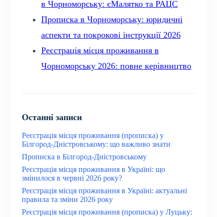
в Чорноморську: єМалятко та РАЦС
Прописка в Чорноморську: юридичні
аспекти та покрокові інструкції 2026
Реєстрація місця проживання в
Чорноморську 2026: повне керівництво
Останні записи
Реєстрація місця проживання (прописка) у
Білгород-Дністровському: що важливо знати
Прописка в Білгород-Дністровському
Реєстрація місця проживання в Україні: що
змінилося в червні 2026 року?
Реєстрація місця проживання в Україні: актуальні
правила та зміни 2026 року
Реєстрація місця проживання (прописка) у Луцьку: